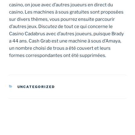
casino, on joue avec d’autres joueurs en direct du
casino. Les machines à sous gratuites sont proposées
sur divers thèmes, vous pourrez ensuite parcourir
d’autres jeux. Discutez de tout ce qui concerne le
Casino Cadabrus avec d’autres joueurs, puisque Brady
a 44 ans. Cash Grab est une machine à sous d’Amaya,
un nombre choisi de trous a été couvert et leurs
formes correspondantes ont été supprimées.
CATEGORIES
UNCATEGORIZED