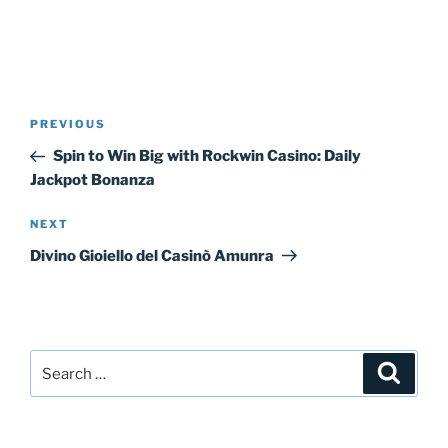
Post
Previous
PREVIOUS
navigation
Post
Spin to Win Big with Rockwin Casino: Daily
Jackpot Bonanza
Next
NEXT
Post
Divino Gioiello del Casinò Amunra
Search
Search
for: