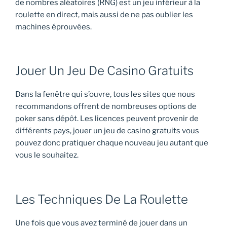
de nombres aléatoires (RNG) est un jeu inférieur à la
roulette en direct, mais aussi de ne pas oublier les
machines éprouvées.
Jouer Un Jeu De Casino Gratuits
Dans la fenêtre qui s’ouvre, tous les sites que nous
recommandons offrent de nombreuses options de
poker sans dépôt. Les licences peuvent provenir de
différents pays, jouer un jeu de casino gratuits vous
pouvez donc pratiquer chaque nouveau jeu autant que
vous le souhaitez.
Les Techniques De La Roulette
Une fois que vous avez terminé de jouer dans un