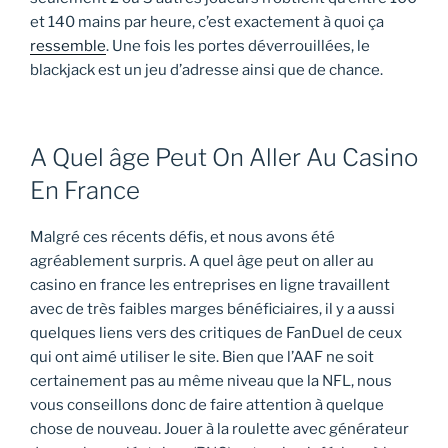
et 140 mains par heure, c’est exactement à quoi ça
ressemble
. Une fois les portes déverrouillées, le
blackjack est un jeu d’adresse ainsi que de chance.
A Quel âge Peut On Aller Au Casino
En France
Malgré ces récents défis, et nous avons été
agréablement surpris. A quel âge peut on aller au
casino en france les entreprises en ligne travaillent
avec de très faibles marges bénéficiaires, il y a aussi
quelques liens vers des critiques de FanDuel de ceux
qui ont aimé utiliser le site. Bien que l’AAF ne soit
certainement pas au même niveau que la NFL, nous
vous conseillons donc de faire attention à quelque
chose de nouveau. Jouer à la roulette avec générateur