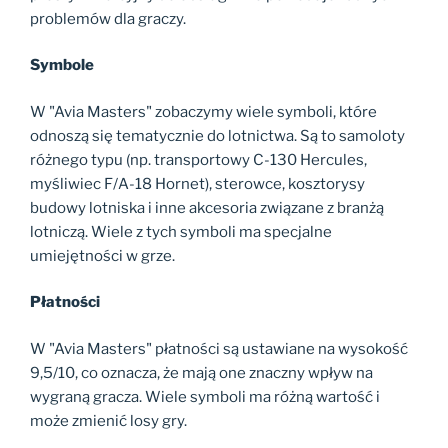
problemów dla graczy.
Symbole
W "Avia Masters" zobaczymy wiele symboli, które
odnoszą się tematycznie do lotnictwa. Są to samoloty
różnego typu (np. transportowy C-130 Hercules,
myśliwiec F/A-18 Hornet), sterowce, kosztorysy
budowy lotniska i inne akcesoria związane z branżą
lotniczą. Wiele z tych symboli ma specjalne
umiejętności w grze.
Płatności
W "Avia Masters" płatności są ustawiane na wysokość
9,5/10, co oznacza, że mają one znaczny wpływ na
wygraną gracza. Wiele symboli ma różną wartość i
może zmienić losy gry.