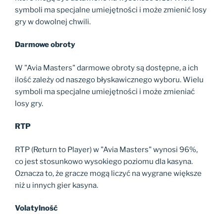
symboli ma specjalne umiejętności i może zmienić losy
gry w dowolnej chwili.
Darmowe obroty
W "Avia Masters" darmowe obroty są dostępne, a ich
ilość zależy od naszego błyskawicznego wyboru. Wielu
symboli ma specjalne umiejętności i może zmieniać
losy gry.
RTP
RTP (Return to Player) w "Avia Masters" wynosi 96%,
co jest stosunkowo wysokiego poziomu dla kasyna.
Oznacza to, że gracze mogą liczyć na wygrane większe
niż u innych gier kasyna.
Volatylność