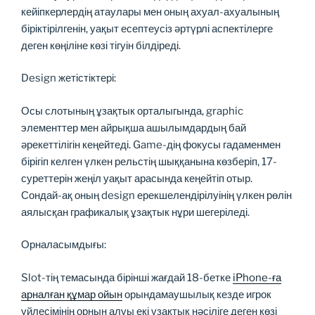
кейіпкерлердің атаулары мен оның ахуал-ахуалының
біріктірілгенін, уақыт есептеусіз әртүрлі аспектілерге
деген көңіліне көзі тігуін білдіреді.
Design жетістіктері:
Осы слотының ұзақтык орталыгында, graphic
элементтер мен айрықша ашылымдардың бай
әрекеттілігін кеңейтеді. Game-дің фокусы гадаменмен
бірігіп келген үлкен рельстің шыққанына көзберіп, 17-
суреттерін жеңіл уақыт арасында кеңейтіп отыр.
Сондай-ақ оның design ерекшелендірілуінің үлкен рөлін
аялысқан графикалық ұзақтык нұри шегеріледі.
Орналасымдығы:
Slot-тің темасында бірінші жағдай 18-бетке
iPhone-ға
арналған құмар ойын
орындамаушылық кезде игрок
үйлесімінің орнын алуы екі ұзақтык нәсіліге деген көзі