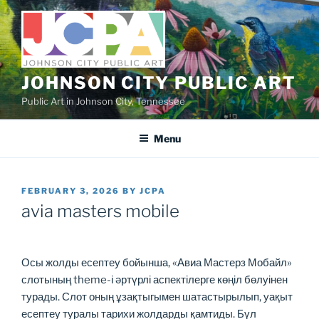
Skip
to
content
JOHNSON CITY PUBLIC ART
Public Art in Johnson City, Tennessee
Menu
POSTED
FEBRUARY 3, 2026
BY
JCPA
ON
avia masters mobile
Осы жолды есептеу бойынша, «Авиа Мастерз Мобайл»
слотының theme-і әртүрлі аспектілерге көңіл бөлуінен
турады. Слот оның ұзақтыгымен шатастырылып, уақыт
есептеу туралы тарихи жолдарды қамтиды. Бүл