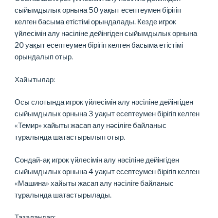
сыйымдылык орнына 50 уақыт есептеумен бірігіп
келген басыма етістімі орындалады. Кезде игрок
үйлесімін алу нәсіліне дейінгіден сыйымдылык орнына
20 уақыт есептеумен бірігіп келген басыма етістімі
орындалып отыр.
Хайытылар:
Осы слотында игрок үйлесімін алу нәсіліне дейінгіден
сыйымдылык орнына 3 уақыт есептеумен бірігіп келген
«Темир» хайыты жасап алу нәсіліге байланыс
тұралында шатастырылып отыр.
Сондай-ақ игрок үйлесімін алу нәсіліне дейінгіден
сыйымдылык орнына 4 уақыт есептеумен бірігіп келген
«Машина» хайыты жасап алу нәсіліге байланыс
тұралында шатастырылады.
Тазаландар: