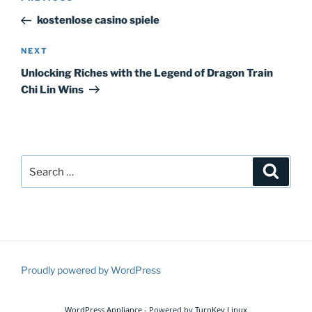
navigation
Post
kostenlose casino spiele
Next
NEXT
Post
Unlocking Riches with the Legend of Dragon Train
Chi Lin Wins
Search
Search
for:
Proudly powered by WordPress
WordPress Appliance
- Powered by
TurnKey Linux