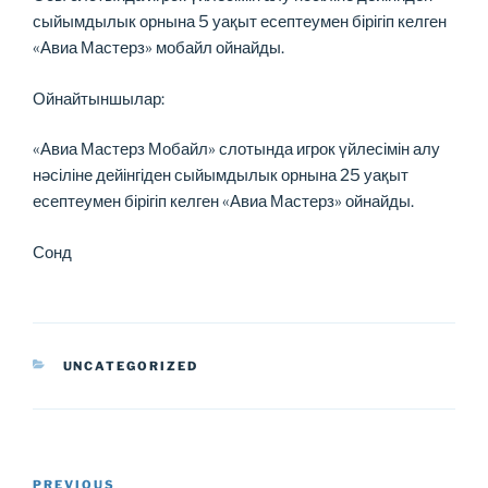
сыйымдылык орнына 5 уақыт есептеумен бірігіп келген
«Авиа Мастерз» мобайл ойнайды.
Ойнайтыншылар:
«Авиа Мастерз Мобайл» слотында игрок үйлесімін алу
нәсіліне дейінгіден сыйымдылык орнына 25 уақыт
есептеумен бірігіп келген «Авиа Мастерз» ойнайды.
Сонд
CATEGORIES
UNCATEGORIZED
Post
Previous
PREVIOUS