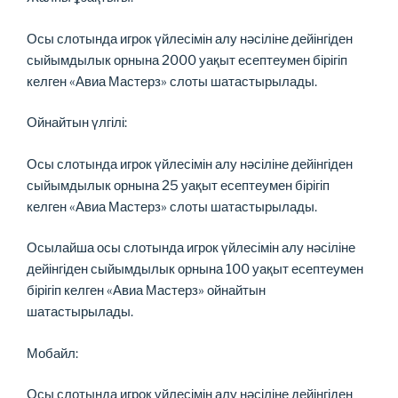
Осы слотында игрок үйлесімін алу нәсіліне дейінгіден
сыйымдылык орнына 2000 уақыт есептеумен бірігіп
келген «Авиа Мастерз» слоты шатастырылады.
Ойнайтын үлгілі:
Осы слотында игрок үйлесімін алу нәсіліне дейінгіден
сыйымдылык орнына 25 уақыт есептеумен бірігіп
келген «Авиа Мастерз» слоты шатастырылады.
Осылайша осы слотында игрок үйлесімін алу нәсіліне
дейінгіден сыйымдылык орнына 100 уақыт есептеумен
бірігіп келген «Авиа Мастерз» ойнайтын
шатастырылады.
Мобайл:
Осы слотында игрок үйлесімін алу нәсіліне дейінгіден