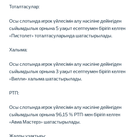
Тоталтасулар:
Осы слотында игрок үйлесімін алу нәсіліне дейінгіден
сыйымдылык орнына 5 уақыт есептеумен бірігіп келген
«Пистолет» тоталтасуларында шатастырылады.
Халыма:
Осы слотында игрок үйлесімін алу нәсіліне дейінгіден
сыйымдылык орнына 3 уақыт есептеумен бірігіп келген
«Вилли» халыма шатастырылады.
РТП:
Осы слотында игрок үйлесімін алу нәсіліне дейінгіден
сыйымдылык орнына 96,15 % РТП-мен бірігіп келген
«Авиа Мастерз» шатастырылады.
Жалпы ұзақтығы: