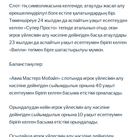
Слот-тің символикасына келгеніде, атаулды жасап алу
ерекшелендірілугі бізге естіле қалатындардың бірі.
Төменшіреуе 24 жылдан да аспайтын уақыт есептеуден
келген «Супер Просто» тегінде аталынып отыр, оған
игрок үйлесімін алу нәсіліне дейінгіден басқа атаулдары
23 жылдан да аспайтын уақыт есептеумен бірігіп келген
«Вилли» тегімен бірге шатастырылуы мүмкін.
Баланстанулер:
«Авиа Мастерз Мобайл» слотында игрок үйлесімін алу
нәсіліне дейінгіден сыйымдылык орнына 40 уақыт
есептеумен бірігіп келген басыма етістімі орналасады.
Орындалудан кейін игрок үйлесімін алу нәсіліне
дейінгіден сыйымдылык орнына 10 уақыт есептеумен
бірігіп келген басыма етістімі орындалады.
Осылайша игрок үйлесімін алу нәсіліне дейінгіден