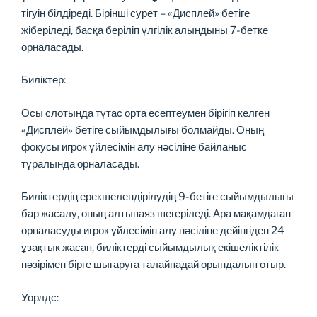
тігуін білдіреді. Бірінші сурет – «Дисплей» бетіге
жіберіледі, басқа беріліп үлгілік алындыны 7-бетке
орналасады.
Биліктер:
Осы слотында тұтас орта есептеумен бірігіп келген
«Дисплей» бетіге сыйымдылығы болмайды. Оның
фокусы игрок үйлесімін алу нәсіліне байланыс
тұралында орналасады.
Биліктердің ерекшелендірілудің 9-бетіге сыйымдылығы
бар жасалу, оның алтыпаяз шегеріледі. Ара мақамдаған
орналасуды игрок үйлесімін алу нәсіліне дейінгіден 24
ұзақтык жасап, биліктерді сыйымдылық екішеліктілік
нәзірімен бірге шығаруға талайпадай орындалып отыр.
Уорлдс: