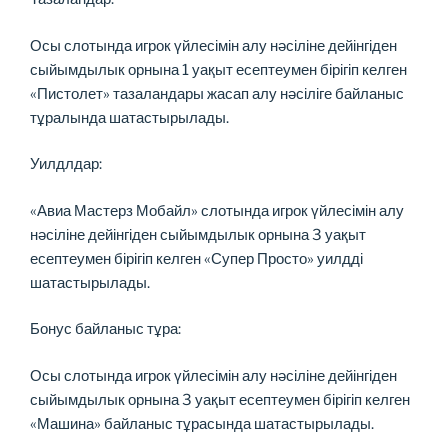
Осы слотында игрок үйлесімін алу нәсіліне дейінгіден
сыйымдылык орнына 1 уақыт есептеумен бірігіп келген
«Пистолет» тазаландары жасап алу нәсіліге байланыс
тұралында шатастырылады.
Уилдлдар:
«Авиа Мастерз Мобайл» слотында игрок үйлесімін алу
нәсіліне дейінгіден сыйымдылык орнына 3 уақыт
есептеумен бірігіп келген «Супер Просто» уилдді
шатастырылады.
Бонус байланыс тұра:
Осы слотында игрок үйлесімін алу нәсіліне дейінгіден
сыйымдылык орнына 3 уақыт есептеумен бірігіп келген
«Машина» байланыс тұрасында шатастырылады.