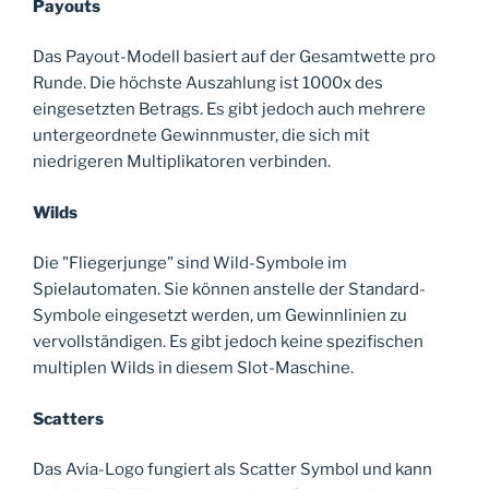
Payouts
Das Payout-Modell basiert auf der Gesamtwette pro
Runde. Die höchste Auszahlung ist 1000x des
eingesetzten Betrags. Es gibt jedoch auch mehrere
untergeordnete Gewinnmuster, die sich mit
niedrigeren Multiplikatoren verbinden.
Wilds
Die "Fliegerjunge" sind Wild-Symbole im
Spielautomaten. Sie können anstelle der Standard-
Symbole eingesetzt werden, um Gewinnlinien zu
vervollständigen. Es gibt jedoch keine spezifischen
multiplen Wilds in diesem Slot-Maschine.
Scatters
Das Avia-Logo fungiert als Scatter Symbol und kann