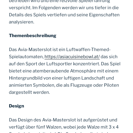
betrieben wird und eine reizvolle Spielerfahrung
verspricht. Im Folgenden werden wir uns tiefer in die
Details des Spiels vertiefen und seine Eigenschaften
analysieren.
Themenbeschreibung
Das Avia-Masterslot ist ein Luftwaffen-Themed-
Spielautomaten,
https://asiacuisinebowl.at/
das sich
auf den Sport der Luftsportler konzentriert. Das Spiel
bietet eine atemberaubende Atmosphäre mit einem
Hintergrundbild von einer luftigen Landschaft und
animierten Symbolen, die als Flugzeuge oder Piloten
dargestellt werden.
Design
Das Design des Avia-Masterslot ist aufgerüstet und
verfügt über fünf Walzen, wobei jede Walze mit 3 x 4