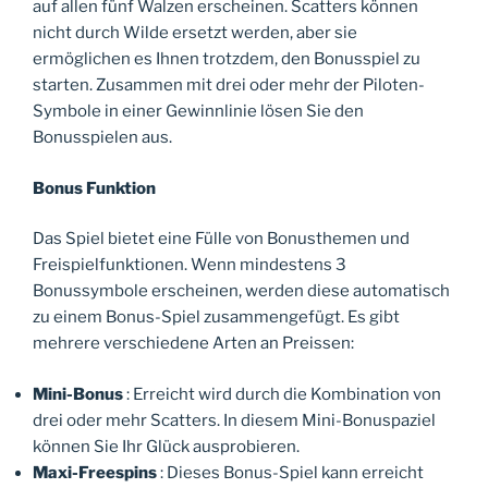
auf allen fünf Walzen erscheinen. Scatters können
nicht durch Wilde ersetzt werden, aber sie
ermöglichen es Ihnen trotzdem, den Bonusspiel zu
starten. Zusammen mit drei oder mehr der Piloten-
Symbole in einer Gewinnlinie lösen Sie den
Bonusspielen aus.
Bonus Funktion
Das Spiel bietet eine Fülle von Bonusthemen und
Freispielfunktionen. Wenn mindestens 3
Bonussymbole erscheinen, werden diese automatisch
zu einem Bonus-Spiel zusammengefügt. Es gibt
mehrere verschiedene Arten an Preissen:
Mini-Bonus
: Erreicht wird durch die Kombination von
drei oder mehr Scatters. In diesem Mini-Bonuspaziel
können Sie Ihr Glück ausprobieren.
Maxi-Freespins
: Dieses Bonus-Spiel kann erreicht