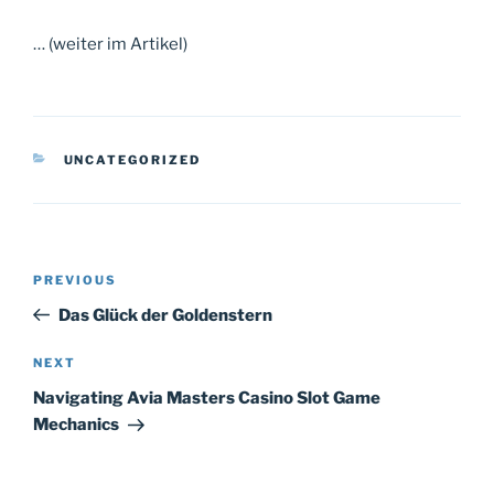
… (weiter im Artikel)
CATEGORIES
UNCATEGORIZED
Post
Previous
PREVIOUS
navigation
Post
Das Glück der Goldenstern
Next
NEXT
Post
Navigating Avia Masters Casino Slot Game
Mechanics