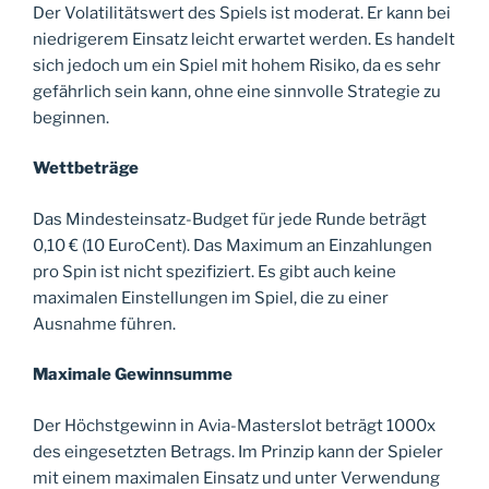
Der Volatilitätswert des Spiels ist moderat. Er kann bei
niedrigerem Einsatz leicht erwartet werden. Es handelt
sich jedoch um ein Spiel mit hohem Risiko, da es sehr
gefährlich sein kann, ohne eine sinnvolle Strategie zu
beginnen.
Wettbeträge
Das Mindesteinsatz-Budget für jede Runde beträgt
0,10 € (10 EuroCent). Das Maximum an Einzahlungen
pro Spin ist nicht spezifiziert. Es gibt auch keine
maximalen Einstellungen im Spiel, die zu einer
Ausnahme führen.
Maximale Gewinnsumme
Der Höchstgewinn in Avia-Masterslot beträgt 1000x
des eingesetzten Betrags. Im Prinzip kann der Spieler
mit einem maximalen Einsatz und unter Verwendung