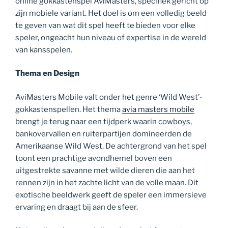
online gokkastenspel AviMasters, specifiek gericht op
zijn mobiele variant. Het doel is om een volledig beeld
te geven van wat dit spel heeft te bieden voor elke
speler, ongeacht hun niveau of expertise in de wereld
van kansspelen.
Thema en Design
AviMasters Mobile valt onder het genre ‘Wild West’-
gokkastenspellen. Het thema
avia masters mobile
brengt je terug naar een tijdperk waarin cowboys,
bankovervallen en ruiterpartijen domineerden de
Amerikaanse Wild West. De achtergrond van het spel
toont een prachtige avondhemel boven een
uitgestrekte savanne met wilde dieren die aan het
rennen zijn in het zachte licht van de volle maan. Dit
exotische beeldwerk geeft de speler een immersieve
ervaring en draagt bij aan de sfeer.