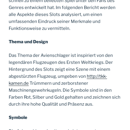
schnell zu einem beliebten Spiel unter den Fans des
Genres entwickelt hat. Im folgenden Bericht werden
alle Aspekte dieses Slots analysiert, um einen
umfassenden Eindruck seiner Merkmale und
Funktionsweise zu vermitteln.
Thema und Design
Das Thema der Avienschlager ist inspiriert von den
legendären Flugzeugen des Ersten Weltkriegs. Der
Hintergrund des Slots zeigt eine Szene mit einem
abgestürzten Flugzeug, umgeben von
http://tkk-
kamen.de
Trümmern und zerborstener
Maschinengewehrkugeln. Die Symbole sind in den
Farben Rot, Silber und Gold gehalten und zeichnen sich
durch ihre hohe Qualität und Präsenz aus.
Symbole