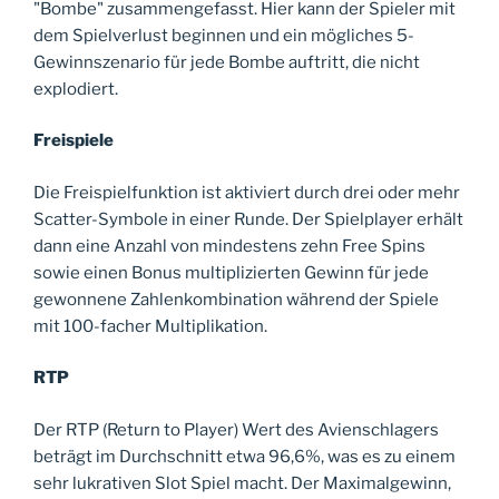
"Bombe" zusammengefasst. Hier kann der Spieler mit
dem Spielverlust beginnen und ein mögliches 5-
Gewinnszenario für jede Bombe auftritt, die nicht
explodiert.
Freispiele
Die Freispielfunktion ist aktiviert durch drei oder mehr
Scatter-Symbole in einer Runde. Der Spielplayer erhält
dann eine Anzahl von mindestens zehn Free Spins
sowie einen Bonus multiplizierten Gewinn für jede
gewonnene Zahlenkombination während der Spiele
mit 100-facher Multiplikation.
RTP
Der RTP (Return to Player) Wert des Avienschlagers
beträgt im Durchschnitt etwa 96,6%, was es zu einem
sehr lukrativen Slot Spiel macht. Der Maximalgewinn,