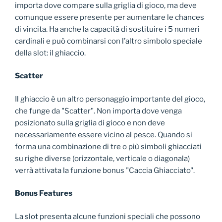
importa dove compare sulla griglia di gioco, ma deve
comunque essere presente per aumentare le chances
di vincita. Ha anche la capacità di sostituire i 5 numeri
cardinali e può combinarsi con l’altro simbolo speciale
della slot: il ghiaccio.
Scatter
Il ghiaccio è un altro personaggio importante del gioco,
che funge da "Scatter". Non importa dove venga
posizionato sulla griglia di gioco e non deve
necessariamente essere vicino al pesce. Quando si
forma una combinazione di tre o più simboli ghiacciati
su righe diverse (orizzontale, verticale o diagonala)
verrà attivata la funzione bonus "Caccia Ghiacciato".
Bonus Features
La slot presenta alcune funzioni speciali che possono