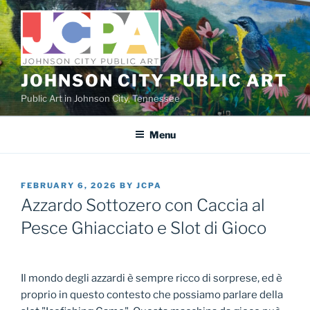
Skip
to
content
JOHNSON CITY PUBLIC ART
Public Art in Johnson City, Tennessee
Menu
POSTED
FEBRUARY 6, 2026
BY
JCPA
ON
Azzardo Sottozero con Caccia al
Pesce Ghiacciato e Slot di Gioco
Il mondo degli azzardi è sempre ricco di sorprese, ed è
proprio in questo contesto che possiamo parlare della