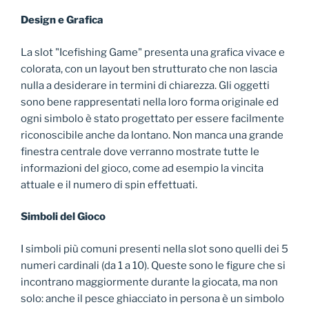
Design e Grafica
La slot "Icefishing Game" presenta una grafica vivace e
colorata, con un layout ben strutturato che non lascia
nulla a desiderare in termini di chiarezza. Gli oggetti
sono bene rappresentati nella loro forma originale ed
ogni simbolo è stato progettato per essere facilmente
riconoscibile anche da lontano. Non manca una grande
finestra centrale dove verranno mostrate tutte le
informazioni del gioco, come ad esempio la vincita
attuale e il numero di spin effettuati.
Simboli del Gioco
I simboli più comuni presenti nella slot sono quelli dei 5
numeri cardinali (da 1 a 10). Queste sono le figure che si
incontrano maggiormente durante la giocata, ma non
solo: anche il pesce ghiacciato in persona è un simbolo