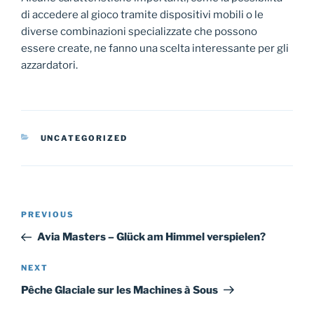
di accedere al gioco tramite dispositivi mobili o le
diverse combinazioni specializzate che possono
essere create, ne fanno una scelta interessante per gli
azzardatori.
CATEGORIES
UNCATEGORIZED
Post
Previous
PREVIOUS
navigation
Post
Avia Masters – Glück am Himmel verspielen?
Next
NEXT
Post
Pêche Glaciale sur les Machines à Sous