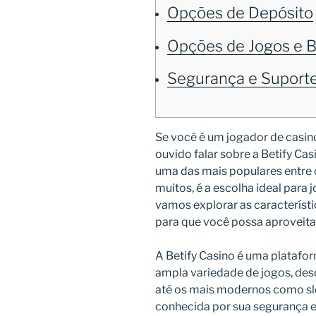
Opções de Depósito
Opções de Jogos e 
Segurança e Suport
Se você é um jogador de casin
ouvido falar sobre a Betify Cas
uma das mais populares entre 
muitos, é a escolha ideal para 
vamos explorar as característi
para que você possa aproveita
A Betify Casino é uma platafo
ampla variedade de jogos, desd
até os mais modernos como slo
conhecida por sua segurança e