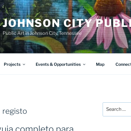
JOHNSON CITY PUBL
Public Art in Johnson City, Tennessee
Projects
Events & Opportunities
Map
Connec
Search
 registo
for:
guia completo para