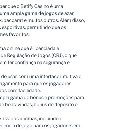
ber que o Betify Casino é uma
 uma ampla gama de jogos de azar,
ck, baccarat e muitos outros. Além disso,
 esportivas, permitindo que os
es favoritos.
ma online que é licenciada e
de Regulação de Jogos (CRJ), o que
dem ter confiança na segurança e
l de usar, com uma interface intuitiva e
agamento para que os jogadores
dos com facilidade.
ampla gama de bônus e promoções para
de boas-vindas, bônus de depósito e
a vários idiomas, incluindo o
periência de jogo para os jogadores em