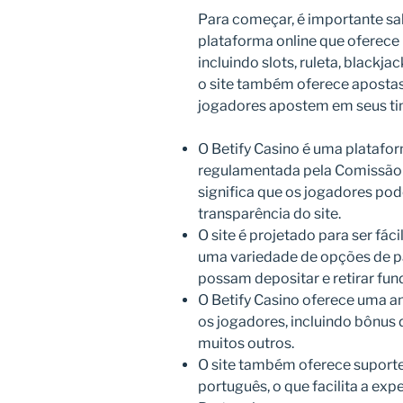
Para começar, é importante sa
plataforma online que oferece
incluindo slots, ruleta, blackja
o site também oferece apostas
jogadores apostem em seus tim
O Betify Casino é uma platafor
regulamentada pela Comissão 
significa que os jogadores po
transparência do site.
O site é projetado para ser fáci
uma variedade de opções de p
possam depositar e retirar fun
O Betify Casino oferece uma 
os jogadores, incluindo bônus 
muitos outros.
O site também oferece suporte 
português, o que facilita a ex