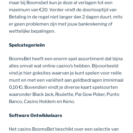
maar bij Boomsbet kun je deze al verlagen tot een
maximum van €20. Verder vindt de doorlooptijd van
Betaling in de regel niet langer dan 2 dagen duurt, mits
er geen problemen zijn met jouw bankrekening of
wettelijke bepalingen.
Spelcategorieën
BoomsBet heeft een enorm spel assortiment dat bijna
alles omvat wat online casino’s hebben. Bijvoorbeeld
vind je hier goksites waarvan je kunt spelen voor reële
munt en met een variëteit aan geldbedragen (minimaal
0,10 €). Bovendien vindt je diverse kaart spelsoorten
waaronder Black Jack, Roulette, Pai Gow Poker, Punto
Banco, Casino Holdem en Keno.
Software Ontwikkelaars
Het casino BoomsBet beschikt over een selectie van