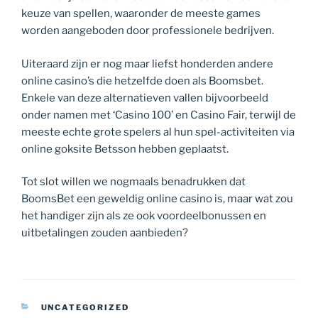
keuze van spellen, waaronder de meeste games
worden aangeboden door professionele bedrijven.
Uiteraard zijn er nog maar liefst honderden andere
online casino’s die hetzelfde doen als Boomsbet.
Enkele van deze alternatieven vallen bijvoorbeeld
onder namen met ‘Casino 100’ en Casino Fair, terwijl de
meeste echte grote spelers al hun spel-activiteiten via
online goksite Betsson hebben geplaatst.
Tot slot willen we nogmaals benadrukken dat
BoomsBet een geweldig online casino is, maar wat zou
het handiger zijn als ze ook voordeelbonussen en
uitbetalingen zouden aanbieden?
CATEGORIES
UNCATEGORIZED