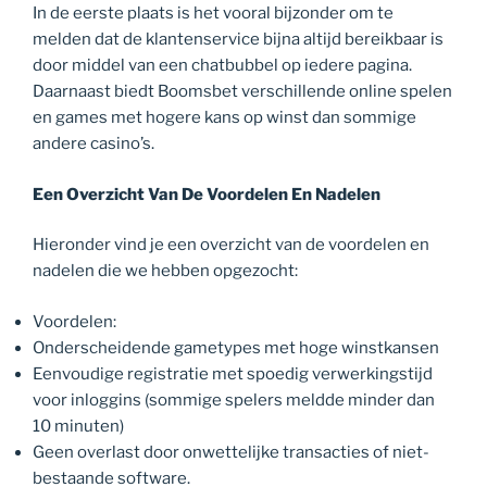
In de eerste plaats is het vooral bijzonder om te
melden dat de klantenservice bijna altijd bereikbaar is
door middel van een chatbubbel op iedere pagina.
Daarnaast biedt Boomsbet verschillende online spelen
en games met hogere kans op winst dan sommige
andere casino’s.
Een Overzicht Van De Voordelen En Nadelen
Hieronder vind je een overzicht van de voordelen en
nadelen die we hebben opgezocht:
Voordelen:
Onderscheidende gametypes met hoge winstkansen
Eenvoudige registratie met spoedig verwerkingstijd
voor inloggins (sommige spelers meldde minder dan
10 minuten)
Geen overlast door onwettelijke transacties of niet-
bestaande software.