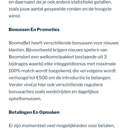
en daarnaast zie je ook andere statistieke getallen,
zoals jouw aantal gespeelde ronden en de hoogste
winst.
Bonussen En Promoties
BoomsBet heeft verschillende bonussen voor nieuwe
klanten. Bijvoorbeeld krijgen nieuwe spelers van
Boomsbet een welkomstpakket bestaande uit 3
bijdrages waarbij elke inleggeldbonus met maximale
100% match wordt toegekend, die vervolgens wordt
verhoogd tot €500 om de introductie te belangen.
Verder vind je hier ook verschillende reguliere
bonusacties zoals wedstrijden en dagelijkse
speelbonussen.
Betalingen En Opmaken
Er zijn momenteel veel mogelijkheden voor betalen,