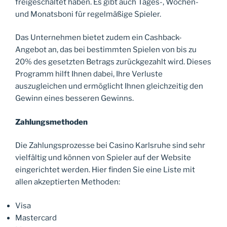
freigeschaltet haben. Es gibt auch Tages-, Wochen-
und Monatsboni für regelmäßige Spieler.
Das Unternehmen bietet zudem ein Cashback-
Angebot an, das bei bestimmten Spielen von bis zu
20% des gesetzten Betrags zurückgezahlt wird. Dieses
Programm hilft Ihnen dabei, Ihre Verluste
auszugleichen und ermöglicht Ihnen gleichzeitig den
Gewinn eines besseren Gewinns.
Zahlungsmethoden
Die Zahlungsprozesse bei Casino Karlsruhe sind sehr
vielfältig und können von Spieler auf der Website
eingerichtet werden. Hier finden Sie eine Liste mit
allen akzeptierten Methoden:
Visa
Mastercard