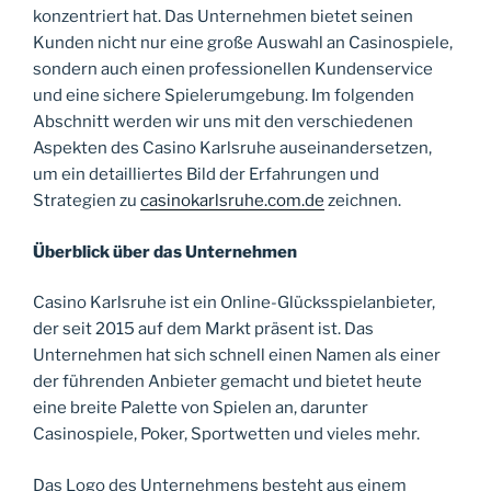
konzentriert hat. Das Unternehmen bietet seinen
Kunden nicht nur eine große Auswahl an Casinospiele,
sondern auch einen professionellen Kundenservice
und eine sichere Spielerumgebung. Im folgenden
Abschnitt werden wir uns mit den verschiedenen
Aspekten des Casino Karlsruhe auseinandersetzen,
um ein detailliertes Bild der Erfahrungen und
Strategien zu
casinokarlsruhe.com.de
zeichnen.
Überblick über das Unternehmen
Casino Karlsruhe ist ein Online-Glücksspielanbieter,
der seit 2015 auf dem Markt präsent ist. Das
Unternehmen hat sich schnell einen Namen als einer
der führenden Anbieter gemacht und bietet heute
eine breite Palette von Spielen an, darunter
Casinospiele, Poker, Sportwetten und vieles mehr.
Das Logo des Unternehmens besteht aus einem