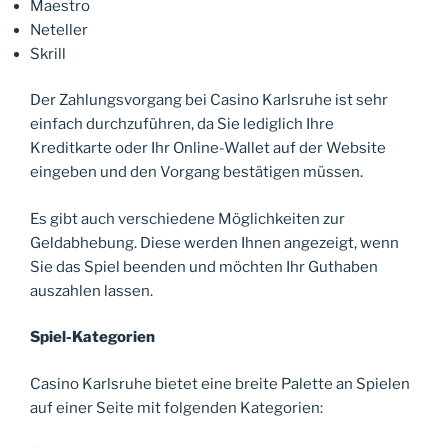
Maestro
Neteller
Skrill
Der Zahlungsvorgang bei Casino Karlsruhe ist sehr
einfach durchzuführen, da Sie lediglich Ihre
Kreditkarte oder Ihr Online-Wallet auf der Website
eingeben und den Vorgang bestätigen müssen.
Es gibt auch verschiedene Möglichkeiten zur
Geldabhebung. Diese werden Ihnen angezeigt, wenn
Sie das Spiel beenden und möchten Ihr Guthaben
auszahlen lassen.
Spiel-Kategorien
Casino Karlsruhe bietet eine breite Palette an Spielen
auf einer Seite mit folgenden Kategorien: