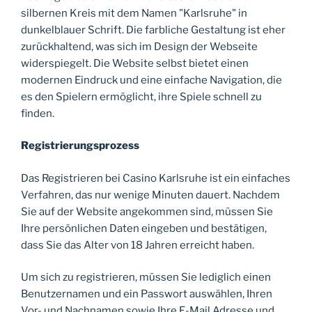
silbernen Kreis mit dem Namen "Karlsruhe" in
dunkelblauer Schrift. Die farbliche Gestaltung ist eher
zurückhaltend, was sich im Design der Webseite
widerspiegelt. Die Website selbst bietet einen
modernen Eindruck und eine einfache Navigation, die
es den Spielern ermöglicht, ihre Spiele schnell zu
finden.
Registrierungsprozess
Das Registrieren bei Casino Karlsruhe ist ein einfaches
Verfahren, das nur wenige Minuten dauert. Nachdem
Sie auf der Website angekommen sind, müssen Sie
Ihre persönlichen Daten eingeben und bestätigen,
dass Sie das Alter von 18 Jahren erreicht haben.
Um sich zu registrieren, müssen Sie lediglich einen
Benutzernamen und ein Passwort auswählen, Ihren
Vor- und Nachnamen sowie Ihre E-Mail Adresse und