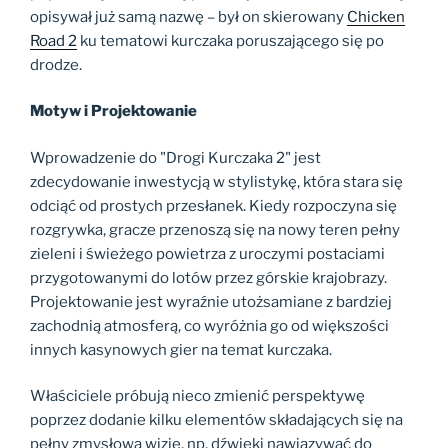
opisywał już samą nazwę – był on skierowany
Chicken
Road 2
ku tematowi kurczaka poruszającego się po
drodze.
Motyw i Projektowanie
Wprowadzenie do "Drogi Kurczaka 2" jest
zdecydowanie inwestycją w stylistykę, która stara się
odciąć od prostych przesłanek. Kiedy rozpoczyna się
rozgrywka, gracze przenoszą się na nowy teren pełny
zieleni i świeżego powietrza z uroczymi postaciami
przygotowanymi do lotów przez górskie krajobrazy.
Projektowanie jest wyraźnie utożsamiane z bardziej
zachodnią atmosferą, co wyróżnia go od większości
innych kasynowych gier na temat kurczaka.
Właściciele próbują nieco zmienić perspektywę
poprzez dodanie kilku elementów składających się na
pełny zmysłową wizję, np. dźwięki nawiązywać do