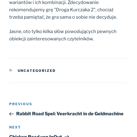
wariantów i ich kombinacji. Zdecydowanie
rekomendujemy grę "Droga Kurczaka 2", chociaż
trzeba pamiętać, że gra sama o sobie nie decyduje.
Jasne, oto tylko kilka słów powodujących pewnych
obiekcji zainteresowanych czytelników.
CATEGORIES
UNCATEGORIZED
Post
Previous
PREVIOUS
navigation
Post
Rabbit Road Spel: Veerkracht in de Geldmachine
Next
NEXT
Post
Chicken Road von InOut