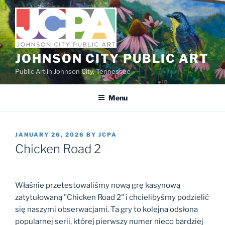
Skip
to
content
JOHNSON CITY PUBLIC ART
Public Art in Johnson City, Tennessee
Menu
POSTED
JANUARY 26, 2026
BY
JCPA
ON
Chicken Road 2
Właśnie przetestowaliśmy nową grę kasynową
zatytułowaną "Chicken Road 2" i chcielibyśmy podzielić
się naszymi obserwacjami. Ta gry to kolejna odsłona
popularnej serii, której pierwszy numer nieco bardziej