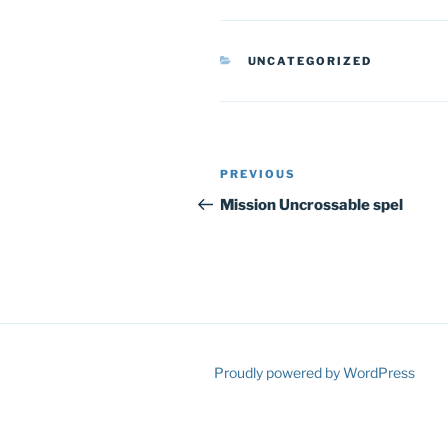
CATEGORIES
UNCATEGORIZED
Post
Previous
PREVIOUS
navigation
Post
Mission Uncrossable spel
Proudly powered by WordPress