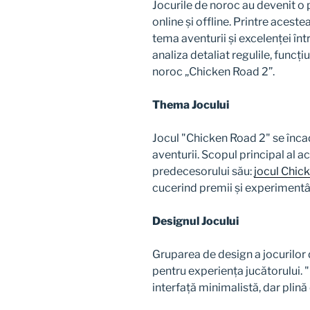
Jocurile de noroc au devenit o p
online și offline. Printre acest
tema aventurii și excelenței înt
analiza detaliat regulile, funcțiu
noroc „Chicken Road 2”.
Thema Jocului
Jocul "Chicken Road 2" se încad
aventurii. Scopul principal al ac
predecesorului său:
jocul Chic
cucerind premii și experimentâ
Designul Jocului
Gruparea de design a jocurilor
pentru experiența jucătorului.
interfață minimalistă, dar plină 