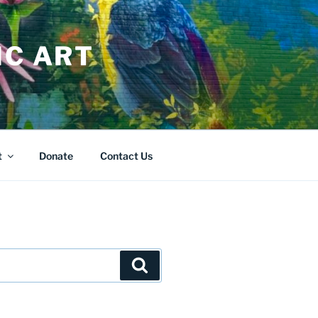
IC ART
t
Donate
Contact Us
Search