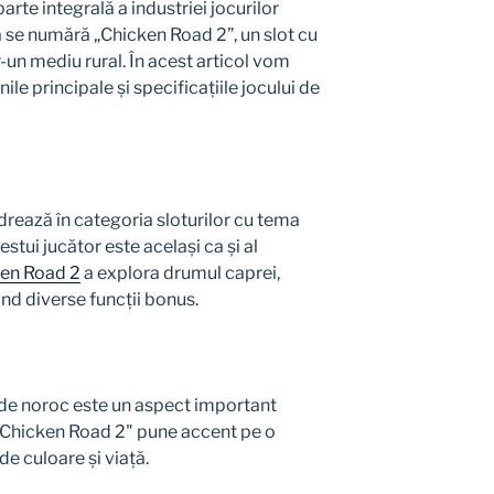
arte integrală a industriei jocurilor
ea se numără „Chicken Road 2”, un slot cu
r-un mediu rural. În acest articol vom
nile principale și specificațiile jocului de
rează în categoria sloturilor cu tema
estui jucător este același ca și al
ken Road 2
a explora drumul caprei,
nd diverse funcții bonus.
 de noroc este un aspect important
 "Chicken Road 2" pune accent pe o
de culoare și viață.