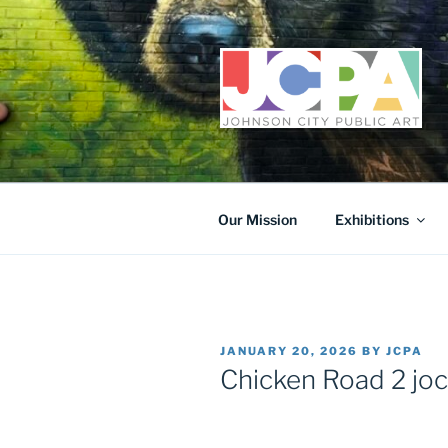
Skip
to
content
Our Mission
Exhibitions
POSTED
JANUARY 20, 2026
BY
JCPA
ON
Chicken Road 2 joc