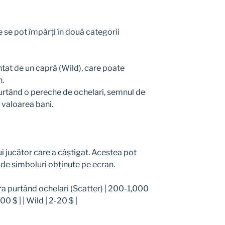
e se pot împărți în două categorii
tat de un capră (Wild), care poate
n.
purtând o pereche de ochelari, semnul de
u valoarea bani.
ui jucător care a câștigat. Acestea pot
e de simboluri obținute pe ecran.
apra purtând ochelari (Scatter) | 200-1,000
00 $ | | Wild | 2-20 $ |