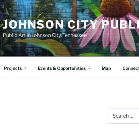
JOHNSON CITY PUBL
Public Art in Johnson City, Tennessee
Projects
Events & Opportunities
Map
Connec
Search
for: