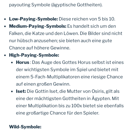
payouting Symbole (ägyptische Gottheiten).
Low-Paying-Symbole:
Diese reichen von 5 bis 10.
Medium-Paying-Symbols:
Es handelt sich um den
Falken, die Katze und den Löwen. Die Bilder sind nicht
nur hübsch anzusehen; sie bieten auch eine gute
Chance auf höhere Gewinne.
High-Paying-Symbole:
Horus
: Das Auge des Gottes Horus selbst ist eines
der wichtigsten Symbole im Spiel und bietet mit
einem 5-Fach-Multiplikatoren eine riesige Chance
auf einen großen Gewinn.
Iset:
Die Gottin Iset, die Mutter von Osiris, gilt als
eine der mächtigsten Gottheiten in Ägypten. Mit
einer Multiplikation bis zu 100x bietet sie ebenfalls
eine großartige Chance für den Spieler.
Wild-Symbole: