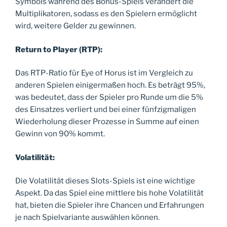
Symbols während des Bonus-Spiels verändert die
Multiplikatoren, sodass es den Spielern ermöglicht
wird, weitere Gelder zu gewinnen.
Return to Player (RTP):
Das RTP-Ratio für Eye of Horus ist im Vergleich zu
anderen Spielen einigermaßen hoch. Es beträgt 95%,
was bedeutet, dass der Spieler pro Runde um die 5%
des Einsatzes verliert und bei einer fünfzigmaligen
Wiederholung dieser Prozesse in Summe auf einen
Gewinn von 90% kommt.
Volatilität:
Die Volatilität dieses Slots-Spiels ist eine wichtige
Aspekt. Da das Spiel eine mittlere bis hohe Volatilität
hat, bieten die Spieler ihre Chancen und Erfahrungen
je nach Spielvariante auswählen können.