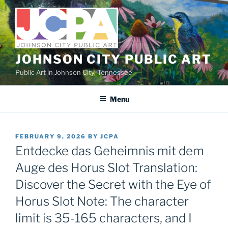
Skip
to
content
JOHNSON CITY PUBLIC ART
Public Art in Johnson City, Tennessee
Menu
POSTED
FEBRUARY 9, 2026
BY
JCPA
ON
Entdecke das Geheimnis mit dem
Auge des Horus Slot Translation:
Discover the Secret with the Eye of
Horus Slot Note: The character
limit is 35-165 characters, and I