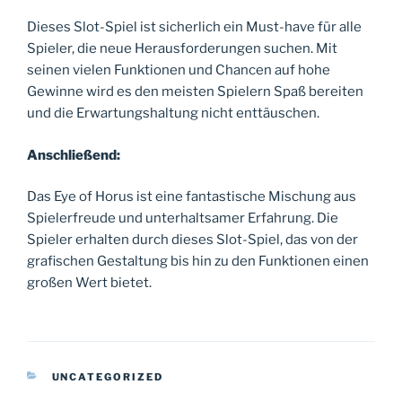
Dieses Slot-Spiel ist sicherlich ein Must-have für alle
Spieler, die neue Herausforderungen suchen. Mit
seinen vielen Funktionen und Chancen auf hohe
Gewinne wird es den meisten Spielern Spaß bereiten
und die Erwartungshaltung nicht enttäuschen.
Anschließend:
Das Eye of Horus ist eine fantastische Mischung aus
Spielerfreude und unterhaltsamer Erfahrung. Die
Spieler erhalten durch dieses Slot-Spiel, das von der
grafischen Gestaltung bis hin zu den Funktionen einen
großen Wert bietet.
CATEGORIES
UNCATEGORIZED