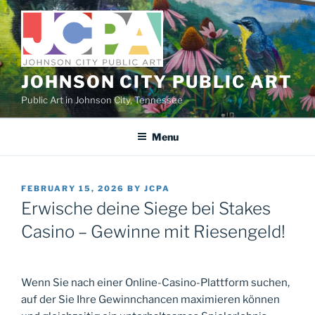
Skip
to
content
JOHNSON CITY PUBLIC ART
Public Art in Johnson City, Tennessee
Menu
POSTED
FEBRUARY 15, 2026
BY
JCPA
ON
Erwische deine Siege bei Stakes
Casino – Gewinne mit Riesengeld!
Wenn Sie nach einer Online-Casino-Plattform suchen,
auf der Sie Ihre Gewinnchancen maximieren können