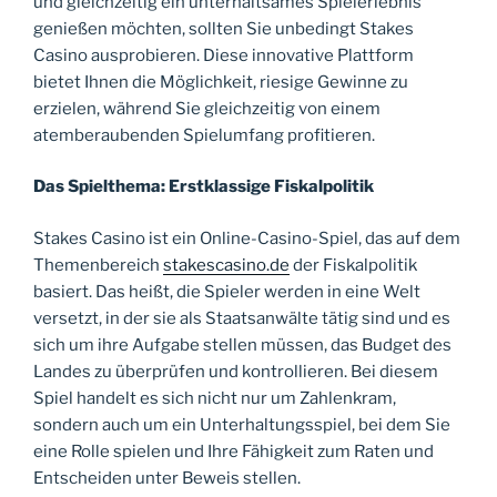
und gleichzeitig ein unterhaltsames Spielerlebnis
genießen möchten, sollten Sie unbedingt Stakes
Casino ausprobieren. Diese innovative Plattform
bietet Ihnen die Möglichkeit, riesige Gewinne zu
erzielen, während Sie gleichzeitig von einem
atemberaubenden Spielumfang profitieren.
Das Spielthema: Erstklassige Fiskalpolitik
Stakes Casino ist ein Online-Casino-Spiel, das auf dem
Themenbereich
stakescasino.de
der Fiskalpolitik
basiert. Das heißt, die Spieler werden in eine Welt
versetzt, in der sie als Staatsanwälte tätig sind und es
sich um ihre Aufgabe stellen müssen, das Budget des
Landes zu überprüfen und kontrollieren. Bei diesem
Spiel handelt es sich nicht nur um Zahlenkram,
sondern auch um ein Unterhaltungsspiel, bei dem Sie
eine Rolle spielen und Ihre Fähigkeit zum Raten und
Entscheiden unter Beweis stellen.