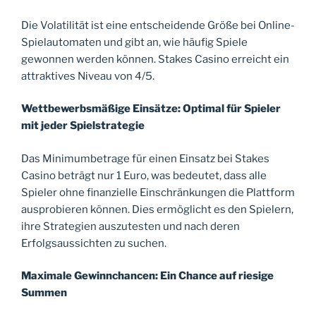
Die Volatilität ist eine entscheidende Größe bei Online-
Spielautomaten und gibt an, wie häufig Spiele
gewonnen werden können. Stakes Casino erreicht ein
attraktives Niveau von 4/5.
Wettbewerbsmäßige Einsätze: Optimal für Spieler
mit jeder Spielstrategie
Das Minimumbetrage für einen Einsatz bei Stakes
Casino beträgt nur 1 Euro, was bedeutet, dass alle
Spieler ohne finanzielle Einschränkungen die Plattform
ausprobieren können. Dies ermöglicht es den Spielern,
ihre Strategien auszutesten und nach deren
Erfolgsaussichten zu suchen.
Maximale Gewinnchancen: Ein Chance auf riesige
Summen