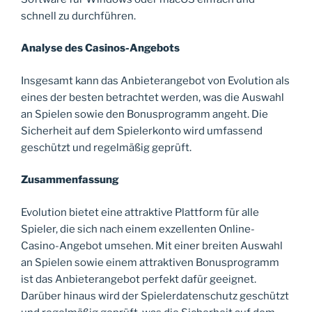
schnell zu durchführen.
Analyse des Casinos-Angebots
Insgesamt kann das Anbieterangebot von Evolution als
eines der besten betrachtet werden, was die Auswahl
an Spielen sowie den Bonusprogramm angeht. Die
Sicherheit auf dem Spielerkonto wird umfassend
geschützt und regelmäßig geprüft.
Zusammenfassung
Evolution bietet eine attraktive Plattform für alle
Spieler, die sich nach einem exzellenten Online-
Casino-Angebot umsehen. Mit einer breiten Auswahl
an Spielen sowie einem attraktiven Bonusprogramm
ist das Anbieterangebot perfekt dafür geeignet.
Darüber hinaus wird der Spielerdatenschutz geschützt