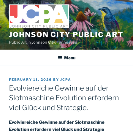
Skip
to
content
JOHNSON CITY PUBLIC ART
Public Art in Johnson City, Tennessee
Menu
POSTED
FEBRUARY 11, 2026
BY
JCPA
ON
Evolviereiche Gewinne auf der
Slotmaschine Evolution erfordern
viel Glück und Strategie.
Evolviereiche Gewinne auf der Slotmaschine
Evolution erfordern viel Glück und Strategie