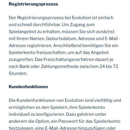
Registrierungsprozess
Der Registrierungsprozess bei Evolution ist einfach
und schnell durchführbar. Um Zugang zum
Spielangebot zu erhalten, müssen Sie sich zunächst
mit Ihrem Namen, Geburtsdatum, Adresse und E-Mail-
Adresse registrieren. Anschließend benötigen Sie ein
Spielerkonto freizuschalten, um auf das Angebot
zuzugreifen. Das Freischaltungsverfahren dauert je
nach Bank oder Zahlungsmethode zwischen 24 bis 72
Stunden.
Kundenfunktionen
Die Kundenfunktionen von Evolution sind vielfältig und
ermöglichen es den Spielern, ihre Spielerkonto
individuell zu konfigurieren. Dazu gehören unter
anderem die Option, ein Passwort für das Spielerkonto
festzulegen, eine E-Mail-Adresse hinzuzufügen oder