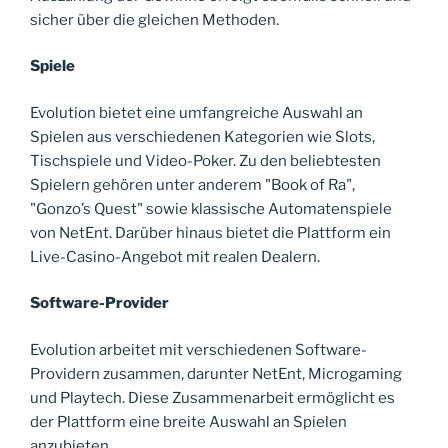
sicher über die gleichen Methoden.
Spiele
Evolution bietet eine umfangreiche Auswahl an
Spielen aus verschiedenen Kategorien wie Slots,
Tischspiele und Video-Poker. Zu den beliebtesten
Spielern gehören unter anderem "Book of Ra",
"Gonzo’s Quest" sowie klassische Automatenspiele
von NetEnt. Darüber hinaus bietet die Plattform ein
Live-Casino-Angebot mit realen Dealern.
Software-Provider
Evolution arbeitet mit verschiedenen Software-
Providern zusammen, darunter NetEnt, Microgaming
und Playtech. Diese Zusammenarbeit ermöglicht es
der Plattform eine breite Auswahl an Spielen
anzubieten.