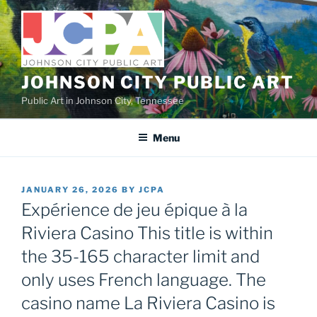
Skip
to
content
JOHNSON CITY PUBLIC ART
Public Art in Johnson City, Tennessee
Menu
POSTED
JANUARY 26, 2026
BY
JCPA
ON
Expérience de jeu épique à la
Riviera Casino This title is within
the 35-165 character limit and
only uses French language. The
casino name La Riviera Casino is