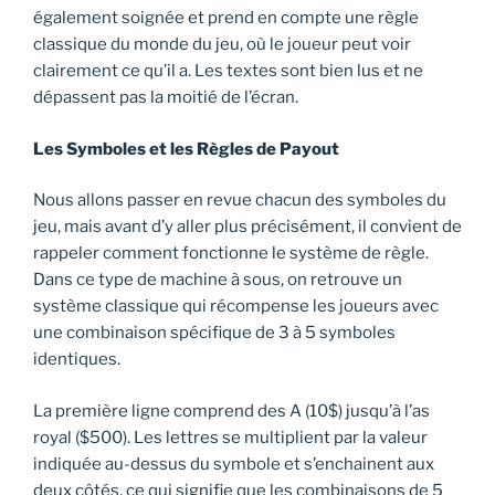
également soignée et prend en compte une règle
classique du monde du jeu, où le joueur peut voir
clairement ce qu’il a. Les textes sont bien lus et ne
dépassent pas la moitié de l’écran.
Les Symboles et les Règles de Payout
Nous allons passer en revue chacun des symboles du
jeu, mais avant d’y aller plus précisément, il convient de
rappeler comment fonctionne le système de règle.
Dans ce type de machine à sous, on retrouve un
système classique qui récompense les joueurs avec
une combinaison spécifique de 3 à 5 symboles
identiques.
La première ligne comprend des A (10$) jusqu’à l’as
royal ($500). Les lettres se multiplient par la valeur
indiquée au-dessus du symbole et s’enchainent aux
deux côtés, ce qui signifie que les combinaisons de 5