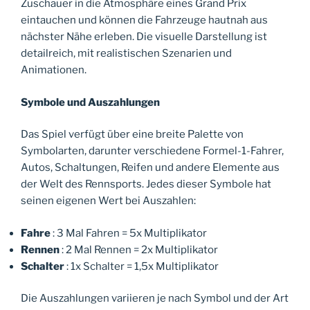
Zuschauer in die Atmosphäre eines Grand Prix
eintauchen und können die Fahrzeuge hautnah aus
nächster Nähe erleben. Die visuelle Darstellung ist
detailreich, mit realistischen Szenarien und
Animationen.
Symbole und Auszahlungen
Das Spiel verfügt über eine breite Palette von
Symbolarten, darunter verschiedene Formel-1-Fahrer,
Autos, Schaltungen, Reifen und andere Elemente aus
der Welt des Rennsports. Jedes dieser Symbole hat
seinen eigenen Wert bei Auszahlen:
Fahre
: 3 Mal Fahren = 5x Multiplikator
Rennen
: 2 Mal Rennen = 2x Multiplikator
Schalter
: 1x Schalter = 1,5x Multiplikator
Die Auszahlungen variieren je nach Symbol und der Art