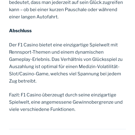
bedeutet, dass man jederzeit auf sein Glück zugreifen
kann – ob bei einer kurzen Pauschale oder während
einer langen Autofahrt.
Abschluss
Der F1 Casino bietet eine einzigartige Spielwelt mit
Rennsport-Themen und einem dynamischen
Gameplay-Erlebnis. Das Verhältnis von Glücksspiel zu
Auszahlung ist optimal für einen Medizin-Volatilität-
Slot/Casino-Game, welches viel Spannung bei jedem
Zug betreibt.
Fazit: F1 Casino überzeugt durch seine einzigartige
Spielwelt, eine angemessene Gewinnobergrenze und
viele verschiedene Funktionen.