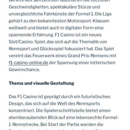
Bereits seit Jahrzehnten faszinieren die höchsten
Geschwindigkeiten, spektakuläre Stürze und
unvergleichliche Fahrkünste der Formel 1. Die Liga
gehört zu den bekanntesten Motorsport-Klassen
weltweit und bietet auch in digitaler Form eine
spannende Erfahrung. F1 Casino ist ein neues
Slot/Casino-Spiel, das sich auf die Thematik von
Rennsport und Glücksspiel fokussiert hat. Das Spiel
vereint das Feuerwerk eines Grand Prix-Rennens mit
f1-casino-online.de
der Spannung einer lotterischen
Gewinnchance.
Thema und visuelle Gestaltung
Das F1 Casino ist geprägt durch ein futuristisches
Design, das sich auf die Welt des Rennsports
konzentriert. Die Spielerschnittstelle bietet einen
atemberaubenden Blick auf eine lebensechte Formel-
1-Rennstrecke. Bei Start der Partie werden die