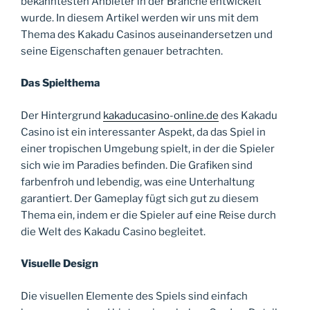
bekanntesten Anbieter in der Branche entwickelt
wurde. In diesem Artikel werden wir uns mit dem
Thema des Kakadu Casinos auseinandersetzen und
seine Eigenschaften genauer betrachten.
Das Spielthema
Der Hintergrund
kakaducasino-online.de
des Kakadu
Casino ist ein interessanter Aspekt, da das Spiel in
einer tropischen Umgebung spielt, in der die Spieler
sich wie im Paradies befinden. Die Grafiken sind
farbenfroh und lebendig, was eine Unterhaltung
garantiert. Der Gameplay fügt sich gut zu diesem
Thema ein, indem er die Spieler auf eine Reise durch
die Welt des Kakadu Casino begleitet.
Visuelle Design
Die visuellen Elemente des Spiels sind einfach