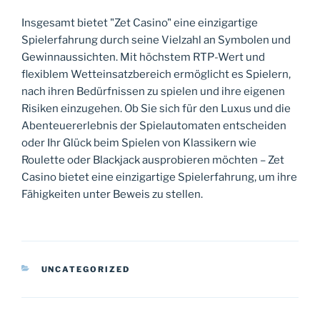
Insgesamt bietet "Zet Casino" eine einzigartige
Spielerfahrung durch seine Vielzahl an Symbolen und
Gewinnaussichten. Mit höchstem RTP-Wert und
flexiblem Wetteinsatzbereich ermöglicht es Spielern,
nach ihren Bedürfnissen zu spielen und ihre eigenen
Risiken einzugehen. Ob Sie sich für den Luxus und die
Abenteuererlebnis der Spielautomaten entscheiden
oder Ihr Glück beim Spielen von Klassikern wie
Roulette oder Blackjack ausprobieren möchten – Zet
Casino bietet eine einzigartige Spielerfahrung, um ihre
Fähigkeiten unter Beweis zu stellen.
CATEGORIES
UNCATEGORIZED