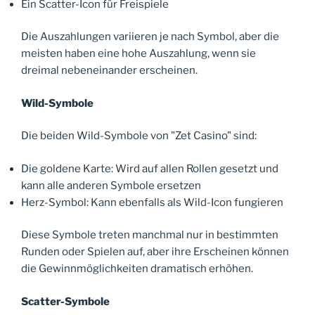
Ein Scatter-Icon für Freispiele
Die Auszahlungen variieren je nach Symbol, aber die
meisten haben eine hohe Auszahlung, wenn sie
dreimal nebeneinander erscheinen.
Wild-Symbole
Die beiden Wild-Symbole von "Zet Casino" sind:
Die goldene Karte: Wird auf allen Rollen gesetzt und
kann alle anderen Symbole ersetzen
Herz-Symbol: Kann ebenfalls als Wild-Icon fungieren
Diese Symbole treten manchmal nur in bestimmten
Runden oder Spielen auf, aber ihre Erscheinen können
die Gewinnmöglichkeiten dramatisch erhöhen.
Scatter-Symbole