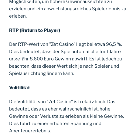
Möglichkeiten, um höhere Gewinnaussichten zu
erzielen und ein abwechslungsreiches Spielerlebnis zu
erleben.
RTP (Return to Player)
Der RTP-Wert von "Zet Casino" liegt bei etwa 96,5 %.
Dies bedeutet, dass der Spielautomat alle fünf Jahre
ungefähr 8.600 Euro Gewinn abwirft. Es ist jedoch zu
beachten, dass dieser Wert sich je nach Spieler und
Spielausrichtung ändern kann.
Volitilität
Die Volitilität von "Zet Casino" ist relativ hoch. Das
bedeutet, dass es eher wahrscheinlich ist, hohe
Gewinne oder Verluste zu erleben als kleine Gewinne.
Dies führt zu einer erhöhten Spannung und
Abenteuererlebnis.