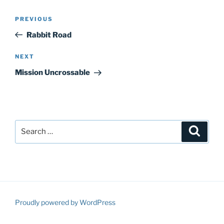
Post
Previous
PREVIOUS
navigation
Post
Rabbit Road
Next
NEXT
Post
Mission Uncrossable
Search
Search
for:
Proudly powered by WordPress