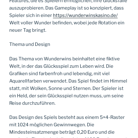
Features, die es Spielern ermöglichen, ihre Glücksfälle
auszuprobieren. Das Gameplay ist so konzipiert, dass
Spieler sich in einer
https://wunderwinskasino.de/
Welt voller Wunder befinden, wobei jede Rotation ein
neuer Tag bringt.
Thema und Design
Das Thema von Wunderwins beinhaltet eine fiktive
Welt, in der das Glücksspiel zum Leben wird. Die
Grafiken sind farbenfroh und lebendig, mit viel
Aquarellfarben verwendet. Das Spiel findet im Himmel
statt, mit Wolken, Sonne und Sternen. Der Spieler ist
ein Held, der sein Glücksspiel nutzen muss, um seine
Reise durchzuführen.
Das Design des Spiels besteht aus einem 5×4-Raster
mit 1024 möglichen Gewinnwegen. Die
Mindesteinsatzmenge beträgt 0,20 Euro und die