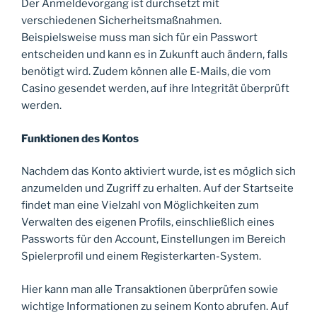
Der Anmeldevorgang ist durchsetzt mit
verschiedenen Sicherheitsmaßnahmen.
Beispielsweise muss man sich für ein Passwort
entscheiden und kann es in Zukunft auch ändern, falls
benötigt wird. Zudem können alle E-Mails, die vom
Casino gesendet werden, auf ihre Integrität überprüft
werden.
Funktionen des Kontos
Nachdem das Konto aktiviert wurde, ist es möglich sich
anzumelden und Zugriff zu erhalten. Auf der Startseite
findet man eine Vielzahl von Möglichkeiten zum
Verwalten des eigenen Profils, einschließlich eines
Passworts für den Account, Einstellungen im Bereich
Spielerprofil und einem Registerkarten-System.
Hier kann man alle Transaktionen überprüfen sowie
wichtige Informationen zu seinem Konto abrufen. Auf