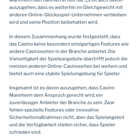
Mannheim den Rahmen erfüllt hat. Es ist auch davon
auszugehen, dass es weiterhin im Gleichgewicht mit
anderen Online-Glücksspiel-Unternehmen verbleiben
wird und seine Position beibehalten wird.
In diesem Zusammenhang wurde festgestellt, dass
das Casino keine besonders einzigartigen Features wie
andere Casinoseiten in der Branche anbietet. Die
Vielseitigkeit der Spieleangebote übertrifft jedoch die
meisten anderen Online-Casinoseiten bei weitem und
bietet auch eine stabile Spielumgebung für Spieler.
Insgesamt ist es davon auszugehen, dass Casino
Mannheim dem Anspruch gerecht wird, ein
zuverlässiger Anbieter der Branche zu sein. Zwar
fehlen spezielle Features oder innovative
Sicherheitsmaßnahmen nicht, aber das Spielangebot
und die Verfügbarkeit stellen sicher, dass Spieler
zufrieden sind.