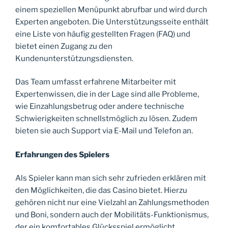
einem speziellen Menüpunkt abrufbar und wird durch
Experten angeboten. Die Unterstützungsseite enthält
eine Liste von häufig gestellten Fragen (FAQ) und
bietet einen Zugang zu den
Kundenunterstützungsdiensten.
Das Team umfasst erfahrene Mitarbeiter mit
Expertenwissen, die in der Lage sind alle Probleme,
wie Einzahlungsbetrug oder andere technische
Schwierigkeiten schnellstmöglich zu lösen. Zudem
bieten sie auch Support via E-Mail und Telefon an.
Erfahrungen des Spielers
Als Spieler kann man sich sehr zufrieden erklären mit
den Möglichkeiten, die das Casino bietet. Hierzu
gehören nicht nur eine Vielzahl an Zahlungsmethoden
und Boni, sondern auch der Mobilitäts-Funktionismus,
der ein komfortables Glücksspiel ermöglicht.