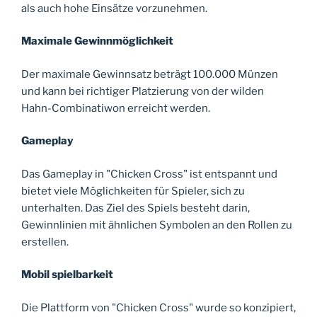
als auch hohe Einsätze vorzunehmen.
Maximale Gewinnmöglichkeit
Der maximale Gewinnsatz beträgt 100.000 Münzen
und kann bei richtiger Platzierung von der wilden
Hahn-Combinatiwon erreicht werden.
Gameplay
Das Gameplay in "Chicken Cross" ist entspannt und
bietet viele Möglichkeiten für Spieler, sich zu
unterhalten. Das Ziel des Spiels besteht darin,
Gewinnlinien mit ähnlichen Symbolen an den Rollen zu
erstellen.
Mobil spielbarkeit
Die Plattform von "Chicken Cross" wurde so konzipiert,