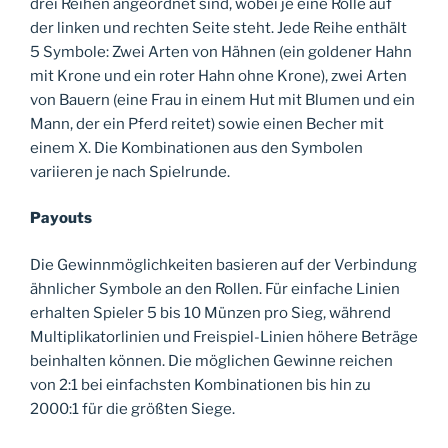
drei Reihen angeordnet sind, wobei je eine Rolle auf
der linken und rechten Seite steht. Jede Reihe enthält
5 Symbole: Zwei Arten von Hähnen (ein goldener Hahn
mit Krone und ein roter Hahn ohne Krone), zwei Arten
von Bauern (eine Frau in einem Hut mit Blumen und ein
Mann, der ein Pferd reitet) sowie einen Becher mit
einem X. Die Kombinationen aus den Symbolen
variieren je nach Spielrunde.
Payouts
Die Gewinnmöglichkeiten basieren auf der Verbindung
ähnlicher Symbole an den Rollen. Für einfache Linien
erhalten Spieler 5 bis 10 Münzen pro Sieg, während
Multiplikatorlinien und Freispiel-Linien höhere Beträge
beinhalten können. Die möglichen Gewinne reichen
von 2:1 bei einfachsten Kombinationen bis hin zu
2000:1 für die größten Siege.