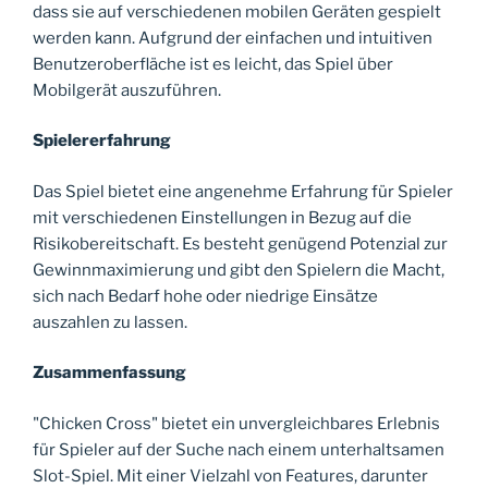
dass sie auf verschiedenen mobilen Geräten gespielt
werden kann. Aufgrund der einfachen und intuitiven
Benutzeroberfläche ist es leicht, das Spiel über
Mobilgerät auszuführen.
Spielererfahrung
Das Spiel bietet eine angenehme Erfahrung für Spieler
mit verschiedenen Einstellungen in Bezug auf die
Risikobereitschaft. Es besteht genügend Potenzial zur
Gewinnmaximierung und gibt den Spielern die Macht,
sich nach Bedarf hohe oder niedrige Einsätze
auszahlen zu lassen.
Zusammenfassung
"Chicken Cross" bietet ein unvergleichbares Erlebnis
für Spieler auf der Suche nach einem unterhaltsamen
Slot-Spiel. Mit einer Vielzahl von Features, darunter