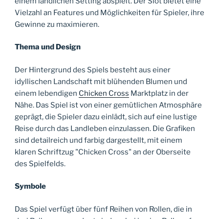
einem ländlichen Setting abspielt. Der Slot bietet eine
Vielzahl an Features und Möglichkeiten für Spieler, ihre
Gewinne zu maximieren.
Thema und Design
Der Hintergrund des Spiels besteht aus einer
idyllischen Landschaft mit blühenden Blumen und
einem lebendigen
Chicken Cross
Marktplatz in der
Nähe. Das Spiel ist von einer gemütlichen Atmosphäre
geprägt, die Spieler dazu einlädt, sich auf eine lustige
Reise durch das Landleben einzulassen. Die Grafiken
sind detailreich und farbig dargestellt, mit einem
klaren Schriftzug "Chicken Cross" an der Oberseite
des Spielfelds.
Symbole
Das Spiel verfügt über fünf Reihen von Rollen, die in