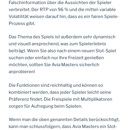
Falschinformation über die Aussichten der Spieler
verbreitet. Der RTP von 96 % und die mittel-variable
Volatilität weisen darauf hin, dass es ein fairen Spiele-
Prozess gibt.
Das Thema des Spiels ist außerdem sehr dynamisch
und visuell ansprechend, was zum Spielerlebnis
beiträgt. Wenn Sie also nach einem neuen Slot-Spiel
suchen oder einfach nur Ihre Freizeit genießen
möchten, sollten Sie Avia Masters sicherlich
anprobieren!
Die Funktionen sind reichhaltig und können so
kombiniert werden, dass jeder Spieler leicht seine
Präferenz findet. Die Freispiele mit Multiplikatoren
sorgen für Aufregung beim Spielen.
Wenn man die oben genannten Details berücksichtigt,
kann man schlussfolgern, dass Avia Masters ein Slot-