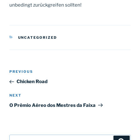
unbedingt zurückgreifen sollten!
CATEGORIES
UNCATEGORIZED
Post
Previous
PREVIOUS
navigation
Post
Chicken Road
Next
NEXT
Post
O Prêmio Aéreo dos Mestres da Faixa
Search