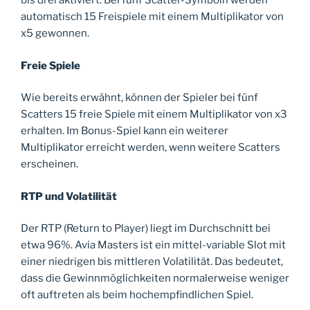
bis drei aktiviert. Bei fünf Scatter-Symboln werden
automatisch 15 Freispiele mit einem Multiplikator von
x5 gewonnen.
Freie Spiele
Wie bereits erwähnt, können der Spieler bei fünf
Scatters 15 freie Spiele mit einem Multiplikator von x3
erhalten. Im Bonus-Spiel kann ein weiterer
Multiplikator erreicht werden, wenn weitere Scatters
erscheinen.
RTP und Volatilität
Der RTP (Return to Player) liegt im Durchschnitt bei
etwa 96%. Avia Masters ist ein mittel-variable Slot mit
einer niedrigen bis mittleren Volatilität. Das bedeutet,
dass die Gewinnmöglichkeiten normalerweise weniger
oft auftreten als beim hochempfindlichen Spiel.