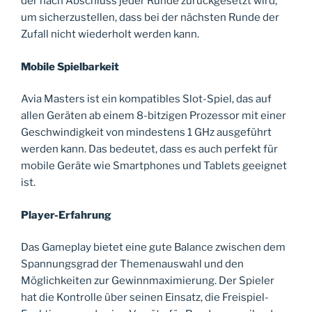
der nach Abschluss jeder Runde zurückgesetzt wird,
um sicherzustellen, dass bei der nächsten Runde der
Zufall nicht wiederholt werden kann.
Mobile Spielbarkeit
Avia Masters ist ein kompatibles Slot-Spiel, das auf
allen Geräten ab einem 8-bitzigen Prozessor mit einer
Geschwindigkeit von mindestens 1 GHz ausgeführt
werden kann. Das bedeutet, dass es auch perfekt für
mobile Geräte wie Smartphones und Tablets geeignet
ist.
Player-Erfahrung
Das Gameplay bietet eine gute Balance zwischen dem
Spannungsgrad der Themenauswahl und den
Möglichkeiten zur Gewinnmaximierung. Der Spieler
hat die Kontrolle über seinen Einsatz, die Freispiel-