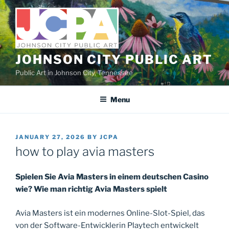
Skip
to
content
JOHNSON CITY PUBLIC ART
Public Art in Johnson City, Tennessee
Menu
POSTED
JANUARY 27, 2026
BY
JCPA
ON
how to play avia masters
Spielen Sie Avia Masters in einem deutschen Casino
wie? Wie man richtig Avia Masters spielt
Avia Masters ist ein modernes Online-Slot-Spiel, das
von der Software-Entwicklerin Playtech entwickelt