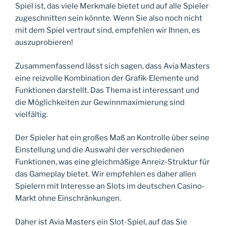
Spiel ist, das viele Merkmale bietet und auf alle Spieler
zugeschnitten sein könnte. Wenn Sie also noch nicht
mit dem Spiel vertraut sind, empfehlen wir Ihnen, es
auszuprobieren!
Zusammenfassend lässt sich sagen, dass Avia Masters
eine reizvolle Kombination der Grafik-Elemente und
Funktionen darstellt. Das Thema ist interessant und
die Möglichkeiten zur Gewinnmaximierung sind
vielfältig.
Der Spieler hat ein großes Maß an Kontrolle über seine
Einstellung und die Auswahl der verschiedenen
Funktionen, was eine gleichmäßige Anreiz-Struktur für
das Gameplay bietet. Wir empfehlen es daher allen
Spielern mit Interesse an Slots im deutschen Casino-
Markt ohne Einschränkungen.
Daher ist Avia Masters ein Slot-Spiel, auf das Sie