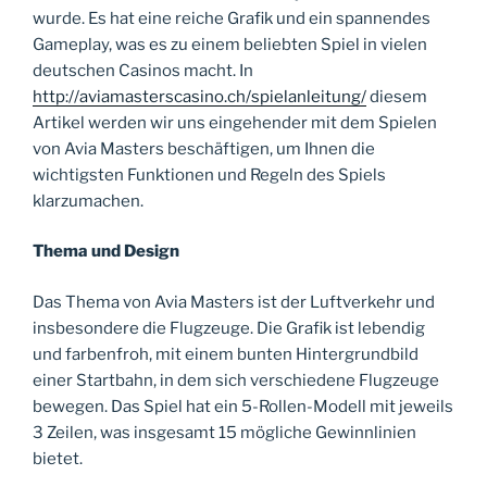
wurde. Es hat eine reiche Grafik und ein spannendes
Gameplay, was es zu einem beliebten Spiel in vielen
deutschen Casinos macht. In
http://aviamasterscasino.ch/spielanleitung/
diesem
Artikel werden wir uns eingehender mit dem Spielen
von Avia Masters beschäftigen, um Ihnen die
wichtigsten Funktionen und Regeln des Spiels
klarzumachen.
Thema und Design
Das Thema von Avia Masters ist der Luftverkehr und
insbesondere die Flugzeuge. Die Grafik ist lebendig
und farbenfroh, mit einem bunten Hintergrundbild
einer Startbahn, in dem sich verschiedene Flugzeuge
bewegen. Das Spiel hat ein 5-Rollen-Modell mit jeweils
3 Zeilen, was insgesamt 15 mögliche Gewinnlinien
bietet.