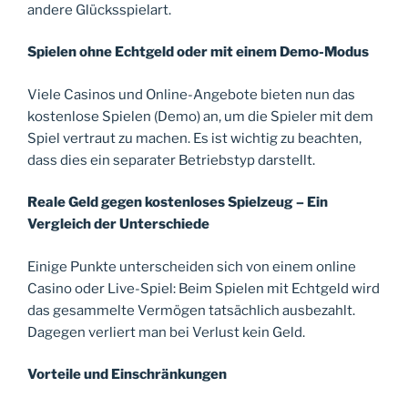
andere Glücksspielart.
Spielen ohne Echtgeld oder mit einem Demo-Modus
Viele Casinos und Online-Angebote bieten nun das
kostenlose Spielen (Demo) an, um die Spieler mit dem
Spiel vertraut zu machen. Es ist wichtig zu beachten,
dass dies ein separater Betriebstyp darstellt.
Reale Geld gegen kostenloses Spielzeug – Ein
Vergleich der Unterschiede
Einige Punkte unterscheiden sich von einem online
Casino oder Live-Spiel: Beim Spielen mit Echtgeld wird
das gesammelte Vermögen tatsächlich ausbezahlt.
Dagegen verliert man bei Verlust kein Geld.
Vorteile und Einschränkungen