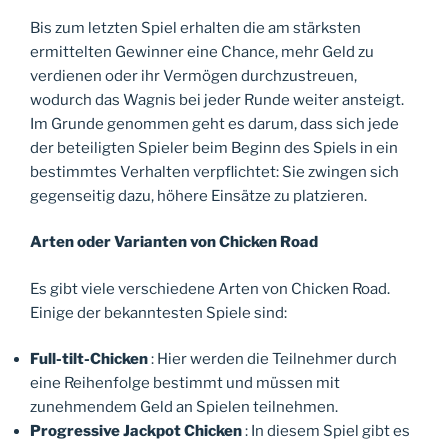
Bis zum letzten Spiel erhalten die am stärksten
ermittelten Gewinner eine Chance, mehr Geld zu
verdienen oder ihr Vermögen durchzustreuen,
wodurch das Wagnis bei jeder Runde weiter ansteigt.
Im Grunde genommen geht es darum, dass sich jede
der beteiligten Spieler beim Beginn des Spiels in ein
bestimmtes Verhalten verpflichtet: Sie zwingen sich
gegenseitig dazu, höhere Einsätze zu platzieren.
Arten oder Varianten von Chicken Road
Es gibt viele verschiedene Arten von Chicken Road.
Einige der bekanntesten Spiele sind:
Full-tilt-Chicken
: Hier werden die Teilnehmer durch
eine Reihenfolge bestimmt und müssen mit
zunehmendem Geld an Spielen teilnehmen.
Progressive Jackpot Chicken
: In diesem Spiel gibt es