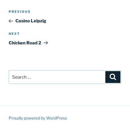
Post
Previous
PREVIOUS
navigation
Post
Casino Leipzig
Next
NEXT
Post
Chicken Road 2
Search
Search
for:
Proudly powered by WordPress