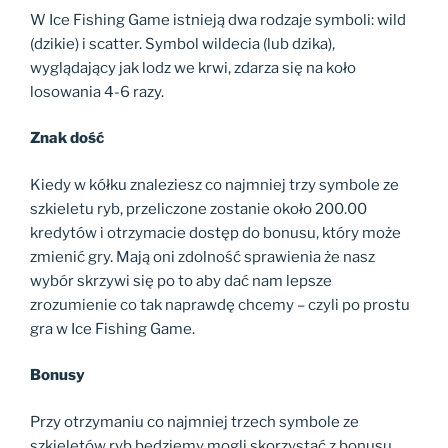
W Ice Fishing Game istnieją dwa rodzaje symboli: wild
(dzikie) i scatter. Symbol wildecia (lub dzika),
wyglądający jak lodz we krwi, zdarza się na koło
losowania 4-6 razy.
Znak dość
Kiedy w kółku znaleziesz co najmniej trzy symbole ze
szkieletu ryb, przeliczone zostanie około 200.00
kredytów i otrzymacie dostęp do bonusu, który może
zmienić gry. Mają oni zdolność sprawienia że nasz
wybór skrzywi się po to aby dać nam lepsze
zrozumienie co tak naprawdę chcemy – czyli po prostu
gra w Ice Fishing Game.
Bonusy
Przy otrzymaniu co najmniej trzech symbole ze
szkieletów ryb będziemy mogli skorzystać z bonusu,