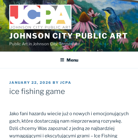
Skip
to
content
JOHNSON CITY PUBLIC ART
Public Art in Johnson City, Tennessee
Menu
POSTED
JANUARY 22, 2026
BY
JCPA
ON
ice fishing game
Jako fani hazardu wiecie już o nowych i emocjonujących
gach, które dostarczają nam nieprzerwaną rozrywkę.
Dziś chcemy Was zapoznać z jedną ze najbardziej
wymagającymi i ekscytującymi grami – Ice Fishing