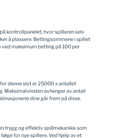
 på kontrollpanelet, hvor spillaren selv
ker å plassere. Bettingsommene i spillet
p ved maksimum betting på 100 per
or denne slot er 25000 x antallet
ng. Maksimalvinsten avhenger av antall
mbinasjonene dine går frem på disse.
en trygg og effektiv spillmekanikk som
 følge for nye spillere. Ved hjelp av et