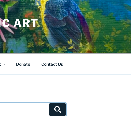
IC ART
t
Donate
Contact Us
Search