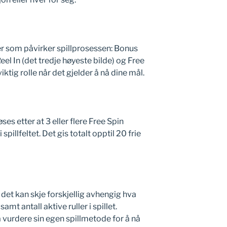
er som påvirker spillprosessen: Bonus
Reel In (det tredje høyeste bilde) og Free
iktig rolle når det gjelder å nå dine mål.
øses etter at 3 eller flere Free Spin
pillfeltet. Det gis totalt opptil 20 frie
det kan skje forskjellig avhengig hva
mt antall aktive ruller i spillet.
å vurdere sin egen spillmetode for å nå