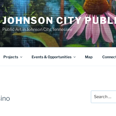
JOHNSON CITY PUBL
Public Art in Johnson City, Tennessee
Projects
Events & Opportunities
Map
Connec
Search
sino
for: