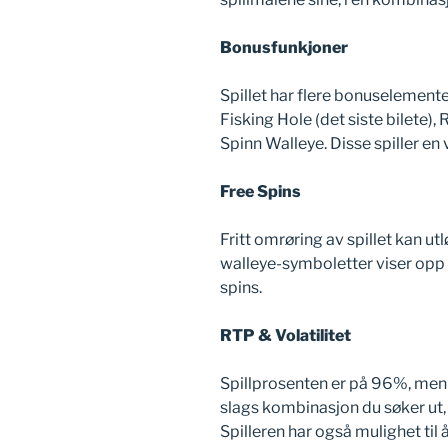
Bonusfunkjoner
Spillet har flere bonuselement
Fisking Hole (det siste bilete), 
Spinn Walleye. Disse spiller en v
Free Spins
Fritt omrøring av spillet kan utl
walleye-symboletter viser opp i s
spins.
RTP & Volatilitet
Spillprosenten er på 96%, men 
slags kombinasjon du søker ut, sa
Spilleren har også mulighet til 