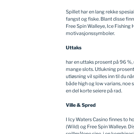
Spillet har en lang rekke spesi
fangst og fiske. Blant disse fi
Free Spin Walleye, Ice Fishing H
motivasjonssymboler.
Uttaks
har en uttaks prosent på 96 %,
mange slots. Utlukning prosent
utløsning vil spilles inn til du 
både high og low varians, noe
en del korte seiere på rad.
Ville & Spred
I Icy Waters Casino finnes to 
(Wild) og Free Spin Walleye. Dis
spillmålene sine, i en kombinasj