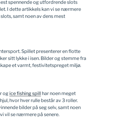
mest spennende og utfordrende slots
. I dette artikkels kan vi se nærmere
 slots, samt noen av dens mest
ntersport. Spillet presenterer en flotte
er sitt lykke i isen. Bilder og stemme fra
 skape et varmt, festivitetspreget miljø.
er og
ice fishing spill
har noen meget
hjul, hvor hver rulle består av 3 roller.
e vinnende bilder på seg selv, samt noen
vi vil se nærmere på senere.