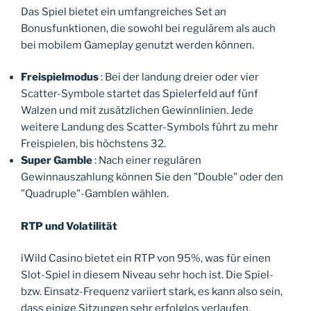
Das Spiel bietet ein umfangreiches Set an
Bonusfunktionen, die sowohl bei regulärem als auch
bei mobilem Gameplay genutzt werden können.
Freispielmodus
: Bei der landung dreier oder vier
Scatter-Symbole startet das Spielerfeld auf fünf
Walzen und mit zusätzlichen Gewinnlinien. Jede
weitere Landung des Scatter-Symbols führt zu mehr
Freispielen, bis höchstens 32.
Super Gamble
: Nach einer regulären
Gewinnauszahlung können Sie den "Double" oder den
"Quadruple"-Gamblen wählen.
RTP und Volatilität
iWild Casino bietet ein RTP von 95%, was für einen
Slot-Spiel in diesem Niveau sehr hoch ist. Die Spiel-
bzw. Einsatz-Frequenz variiert stark, es kann also sein,
dass einige Sitzungen sehr erfolglos verlaufen,