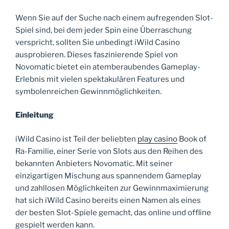
Wenn Sie auf der Suche nach einem aufregenden Slot-
Spiel sind, bei dem jeder Spin eine Überraschung
verspricht, sollten Sie unbedingt iWild Casino
ausprobieren. Dieses faszinierende Spiel von
Novomatic bietet ein atemberaubendes Gameplay-
Erlebnis mit vielen spektakulären Features und
symbolenreichen Gewinnmöglichkeiten.
Einleitung
iWild Casino ist Teil der beliebten
play casino
Book of
Ra-Familie, einer Serie von Slots aus den Reihen des
bekannten Anbieters Novomatic. Mit seiner
einzigartigen Mischung aus spannendem Gameplay
und zahllosen Möglichkeiten zur Gewinnmaximierung
hat sich iWild Casino bereits einen Namen als eines
der besten Slot-Spiele gemacht, das online und offline
gespielt werden kann.