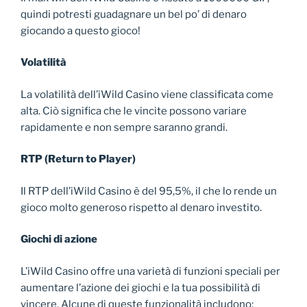
quindi potresti guadagnare un bel po’ di denaro
giocando a questo gioco!
Volatilità
La volatilità dell’iWild Casino viene classificata come
alta. Ciò significa che le vincite possono variare
rapidamente e non sempre saranno grandi.
RTP (Return to Player)
Il RTP dell’iWild Casino è del 95,5%, il che lo rende un
gioco molto generoso rispetto al denaro investito.
Giochi di azione
L’iWild Casino offre una varietà di funzioni speciali per
aumentare l’azione dei giochi e la tua possibilità di
vincere. Alcune di queste funzionalità includono: