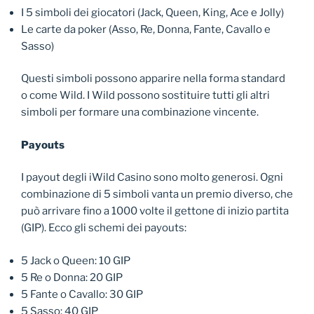
I 5 simboli dei giocatori (Jack, Queen, King, Ace e Jolly)
Le carte da poker (Asso, Re, Donna, Fante, Cavallo e
Sasso)
Questi simboli possono apparire nella forma standard
o come Wild. I Wild possono sostituire tutti gli altri
simboli per formare una combinazione vincente.
Payouts
I payout degli iWild Casino sono molto generosi. Ogni
combinazione di 5 simboli vanta un premio diverso, che
può arrivare fino a 1000 volte il gettone di inizio partita
(GIP). Ecco gli schemi dei payouts:
5 Jack o Queen: 10 GIP
5 Re o Donna: 20 GIP
5 Fante o Cavallo: 30 GIP
5 Sasso: 40 GIP