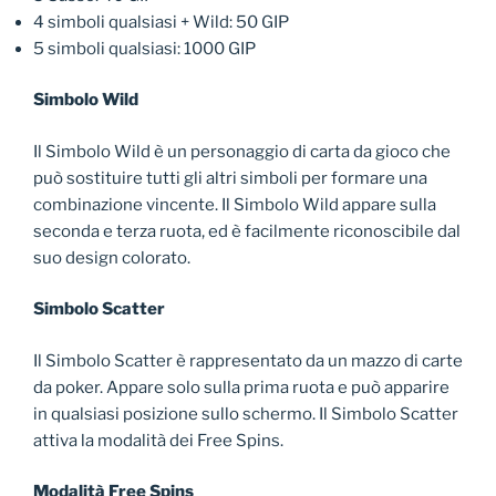
4 simboli qualsiasi + Wild: 50 GIP
5 simboli qualsiasi: 1000 GIP
Simbolo Wild
Il Simbolo Wild è un personaggio di carta da gioco che
può sostituire tutti gli altri simboli per formare una
combinazione vincente. Il Simbolo Wild appare sulla
seconda e terza ruota, ed è facilmente riconoscibile dal
suo design colorato.
Simbolo Scatter
Il Simbolo Scatter è rappresentato da un mazzo di carte
da poker. Appare solo sulla prima ruota e può apparire
in qualsiasi posizione sullo schermo. Il Simbolo Scatter
attiva la modalità dei Free Spins.
Modalità Free Spins