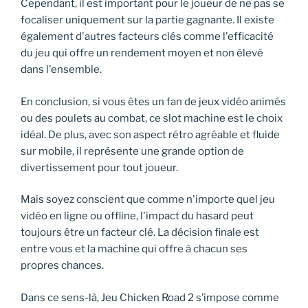
Cependant, il est important pour le joueur de ne pas se
focaliser uniquement sur la partie gagnante. Il existe
également d'autres facteurs clés comme l'efficacité
du jeu qui offre un rendement moyen et non élevé
dans l'ensemble.
En conclusion, si vous êtes un fan de jeux vidéo animés
ou des poulets au combat, ce slot machine est le choix
idéal. De plus, avec son aspect rétro agréable et fluide
sur mobile, il représente une grande option de
divertissement pour tout joueur.
Mais soyez conscient que comme n'importe quel jeu
vidéo en ligne ou offline, l'impact du hasard peut
toujours être un facteur clé. La décision finale est
entre vous et la machine qui offre à chacun ses
propres chances.
Dans ce sens-là, Jeu Chicken Road 2 s’impose comme