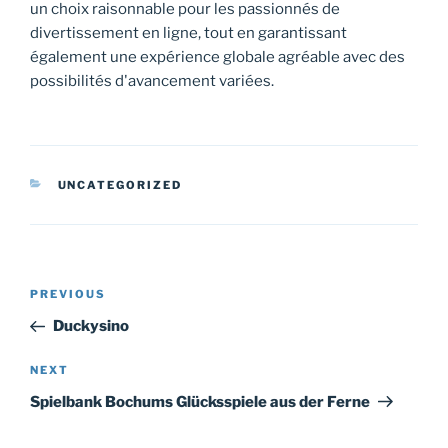
un choix raisonnable pour les passionnés de
divertissement en ligne, tout en garantissant
également une expérience globale agréable avec des
possibilités d'avancement variées.
CATEGORIES
UNCATEGORIZED
Post
Previous
PREVIOUS
navigation
Post
Duckysino
Next
NEXT
Post
Spielbank Bochums Glücksspiele aus der Ferne