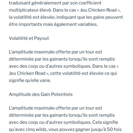
traduisant généralement par son coefficient
multiplicateur élevé. Dans le cas « Jeu Chicken Road »,
la volatilité est élevée, indiquant que les gains peuvent
être importants mais également variables.
Volatilité et Payout
L’amplitude maximale offerte par un tour est
déterminée par les gainants lorsqu’ils sont remplis
avec des coqs ou d’autres symboliques. Dans le cas «
Jeu Chicken Road », cette volatilité est élevée ce qui
signifie qu’elle varie.
Amplitude des Gain Potentiels
L’amplitude maximale offerte par un tour est
déterminée par les gainants lorsqu’ils sont remplis
avec des coqs ou d’autres symboliques. Cela signifie
qu’avec cinq wilds, vous pouvez gagner jusqu’à 50 fois