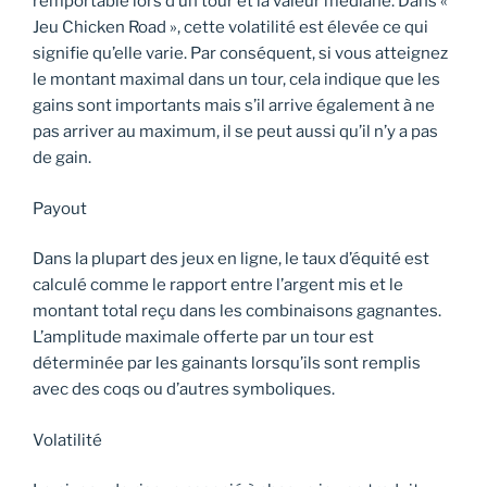
remportable lors d’un tour et la valeur médiane. Dans «
Jeu Chicken Road », cette volatilité est élevée ce qui
signifie qu’elle varie. Par conséquent, si vous atteignez
le montant maximal dans un tour, cela indique que les
gains sont importants mais s’il arrive également à ne
pas arriver au maximum, il se peut aussi qu’il n’y a pas
de gain.
Payout
Dans la plupart des jeux en ligne, le taux d’équité est
calculé comme le rapport entre l’argent mis et le
montant total reçu dans les combinaisons gagnantes.
L’amplitude maximale offerte par un tour est
déterminée par les gainants lorsqu’ils sont remplis
avec des coqs ou d’autres symboliques.
Volatilité