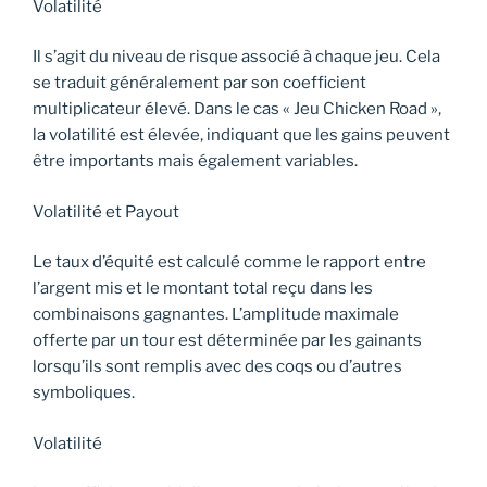
Volatilité
Il s’agit du niveau de risque associé à chaque jeu. Cela
se traduit généralement par son coefficient
multiplicateur élevé. Dans le cas « Jeu Chicken Road »,
la volatilité est élevée, indiquant que les gains peuvent
être importants mais également variables.
Volatilité et Payout
Le taux d’équité est calculé comme le rapport entre
l’argent mis et le montant total reçu dans les
combinaisons gagnantes. L’amplitude maximale
offerte par un tour est déterminée par les gainants
lorsqu’ils sont remplis avec des coqs ou d’autres
symboliques.
Volatilité