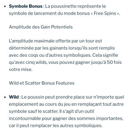
Symbole Bonus
: La poussinette représente le
symbole de lancement du mode bonus « Free Spins ».
Amplitude des Gain Potentiels
L’amplitude maximale offerte par un tour est
déterminée par les gainants lorsqu’ils sont remplis
avec des coqs ou d’autres symboliques. Cela signifie
qu’avec cinq wilds, vous pouvez gagner jusqu’à 50 fois
votre mise.
Wild et Scatter Bonus Features
Wild
: Le poussin peut prendre place sur n’importe quel
emplacement au cours du jeu en remplaçant tout autre
symbole sauf le scatter. Il s’agit d’un outil
incontournable pour gagner des sommes importantes,
car il peut remplacer les autres symboliques.