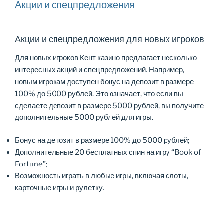
Акции и спецпредложения
Акции и спецпредложения для новых игроков
Для новых игроков Кент казино предлагает несколько
интересных акций и спецпредложений. Например,
новым игрокам доступен бонус на депозит в размере
100% до 5000 рублей. Это означает, что если вы
сделаете депозит в размере 5000 рублей, вы получите
дополнительные 5000 рублей для игры.
Бонус на депозит в размере 100% до 5000 рублей;
Дополнительные 20 бесплатных спин на игру “Book of
Fortune”;
Возможность играть в любые игры, включая слоты,
карточные игры и рулетку.