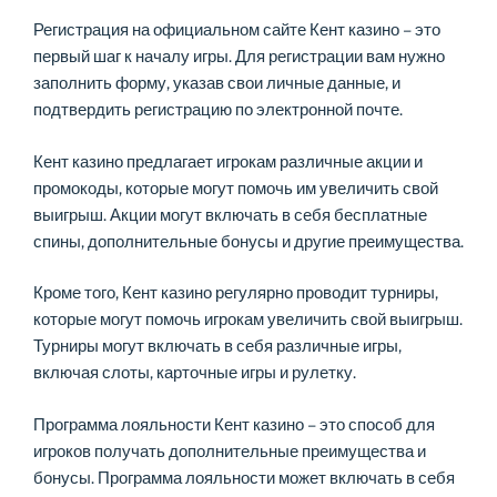
Регистрация на официальном сайте Кент казино – это
первый шаг к началу игры. Для регистрации вам нужно
заполнить форму, указав свои личные данные, и
подтвердить регистрацию по электронной почте.
Кент казино предлагает игрокам различные акции и
промокоды, которые могут помочь им увеличить свой
выигрыш. Акции могут включать в себя бесплатные
спины, дополнительные бонусы и другие преимущества.
Кроме того, Кент казино регулярно проводит турниры,
которые могут помочь игрокам увеличить свой выигрыш.
Турниры могут включать в себя различные игры,
включая слоты, карточные игры и рулетку.
Программа лояльности Кент казино – это способ для
игроков получать дополнительные преимущества и
бонусы. Программа лояльности может включать в себя