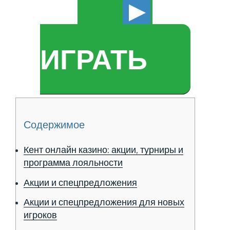
ИГРАТЬ
Содержимое
Кент онлайн казино: акции, турниры и
программа лояльности
Акции и спецпредложения
Акции и спецпредложения для новых
игроков