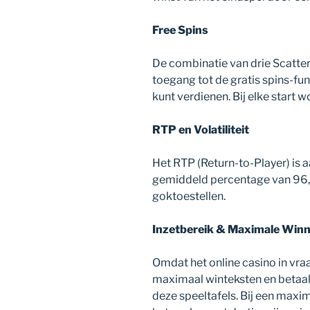
Free Spins
De combinatie van drie Scatter
toegang tot de gratis spins-fu
kunt verdienen. Bij elke start 
RTP en Volatiliteit
Het RTP (Return-to-Player) is a
gemiddeld percentage van 96,
goktoestellen.
Inzetbereik & Maximale Win
Omdat het online casino in vra
maximaal winteksten en betaal
deze speeltafels. Bij een maxim