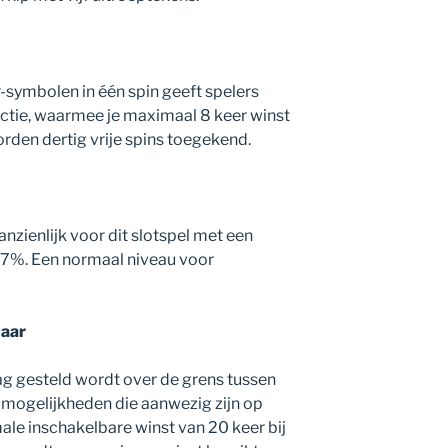
-symbolen in één spin geeft spelers
nctie, waarmee je maximaal 8 keer winst
worden dertig vrije spins toegekend.
anzienlijk voor dit slotspel met een
7%. Een normaal niveau voor
naar
ag gesteld wordt over de grens tussen
mogelijkheden die aanwezig zijn op
ale inschakelbare winst van 20 keer bij