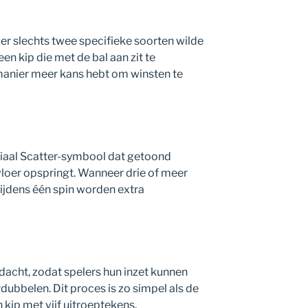
n er slechts twee specifieke soorten wilde
een kip die met de bal aan zit te
anier meer kans hebt om winsten te
ciaal Scatter-symbool dat getoond
vloer opspringt. Wanneer drie of meer
ijdens één spin worden extra
dacht, zodat spelers hun inzet kunnen
ubbelen. Dit proces is zo simpel als de
 kip met vijf uitroeptekens.