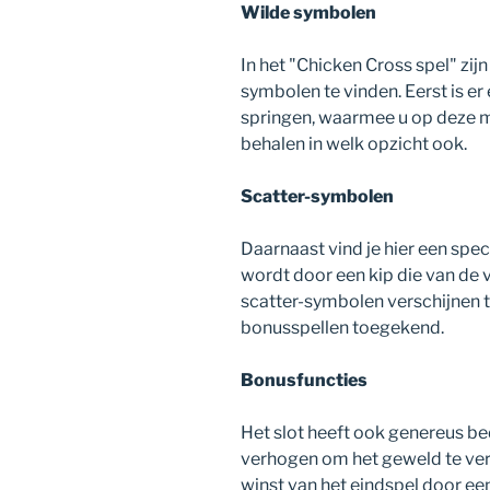
Wilde symbolen
In het "Chicken Cross spel" zij
symbolen te vinden. Eerst is er 
springen, waarmee u op deze m
behalen in welk opzicht ook.
Scatter-symbolen
Daarnaast vind je hier een spe
wordt door een kip die van de 
scatter-symbolen verschijnen t
bonusspellen toegekend.
Bonusfuncties
Het slot heeft ook genereus be
verhogen om het geweld te verd
winst van het eindspel door een