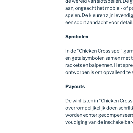
de wereld van slotspellen. De 
aan, ongeacht het mobiel- of 
spelen. De kleuren zijn levendig,
een soort aandacht voor detail
Symbolen
In de "Chicken Cross spel" game
en getalsymbolen samen met t
rackets en balpennen. Het spree
ontworpen is om opvallend te z
Payouts
De winlijsten in "Chicken Cross 
overrompelijkelijk doen schri
worden echter gecompenseerd 
voudiging van de inschakelbar