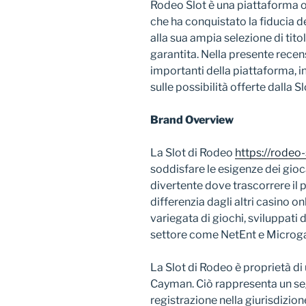
Rodeo Slot è una piattaforma on
che ha conquistato la fiducia de
alla sua ampia selezione di tito
garantita. Nella presente recen
importanti della piattaforma, 
sulle possibilità offerte dalla S
Brand Overview
La Slot di Rodeo
https://rodeo-
soddisfare le esigenze dei gioc
divertente dove trascorrere il 
differenzia dagli altri casino o
variegata di giochi, sviluppati d
settore come NetEnt e Microg
La Slot di Rodeo è proprietà di 
Cayman. Ciò rappresenta un se
registrazione nella giurisdizio