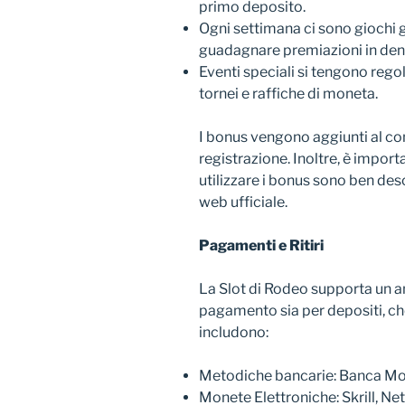
primo deposito.
Ogni settimana ci sono giochi 
guadagnare premiazioni in den
Eventi speciali si tengono reg
tornei e raffiche di moneta.
I bonus vengono aggiunti al co
registrazione. Inoltre, è import
utilizzare i bonus sono ben des
web ufficiale.
Pagamenti e Ritiri
La Slot di Rodeo supporta un 
pagamento sia per depositi, che
includono:
Metodiche bancarie: Banca Mon
Monete Elettroniche: Skrill, Net