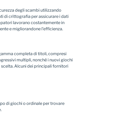
icurezza degli scambi utilizzando
 di crittografia per assicurare i dati
luppatori lavorano costantemente in
te e migliorandone l’efficienza.
gamma completa di titoli, compresi
ogressivi multipli, nonché i nuovi giochi
scelta. Alcuni dei principali fornitori
tipo di giochi o ordinale per trovare
.