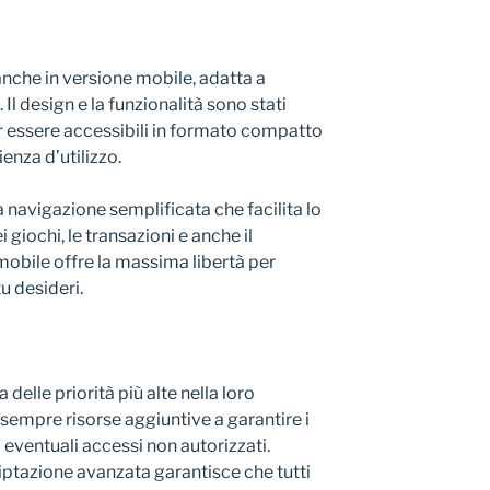
anche in versione mobile, adatta a
Il design e la funzionalità sono stati
 essere accessibili in formato compatto
nza d’utilizzo.
 navigazione semplificata che facilita lo
giochi, le transazioni e anche il
obile offre la massima libertà per
 desideri.
delle priorità più alte nella loro
sempre risorse aggiuntive a garantire i
a eventuali accessi non autorizzati.
riptazione avanzata garantisce che tutti