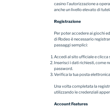
casino l’autorizzazione a opera
anche un livello elevato di tutel
Registrazione
Per poter accedere ai giochi ed 
di Rodeo è necessario registrar
passaggi semplici:
Accedi al sito ufficiale e clicca
Inserisci i dati richiesti, com
password.
Verifica la tua posta elettronic
Una volta completata la regist
utilizzando le credenziali appe
Account Features