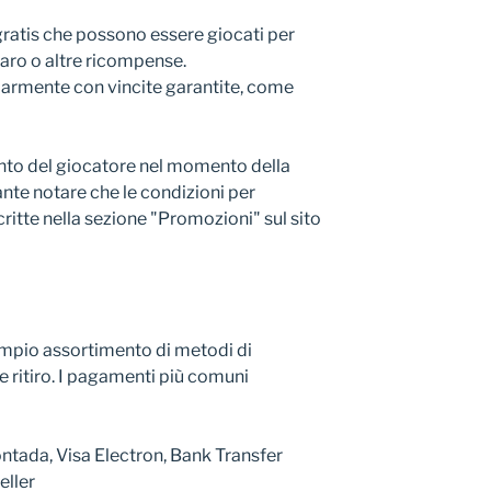
gratis che possono essere giocati per
aro o altre ricompense.
olarmente con vincite garantite, come
nto del giocatore nel momento della
ante notare che le condizioni per
critte nella sezione "Promozioni" sul sito
ampio assortimento di metodi di
 ritiro. I pagamenti più comuni
tada, Visa Electron, Bank Transfer
eller