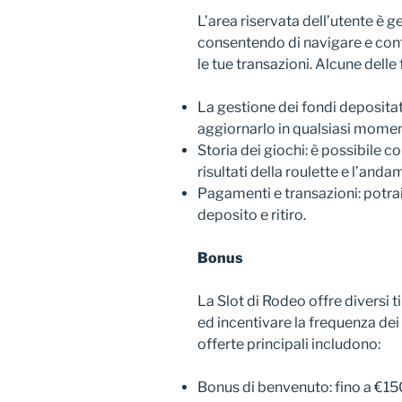
L’area riservata dell’utente è g
consentendo di navigare e contr
le tue transazioni. Alcune delle
La gestione dei fondi depositati
aggiornarlo in qualsiasi mome
Storia dei giochi: è possibile co
risultati della roulette e l’and
Pagamenti e transazioni: potrai 
deposito e ritiro.
Bonus
La Slot di Rodeo offre diversi t
ed incentivare la frequenza dei 
offerte principali includono:
Bonus di benvenuto: fino a €150 