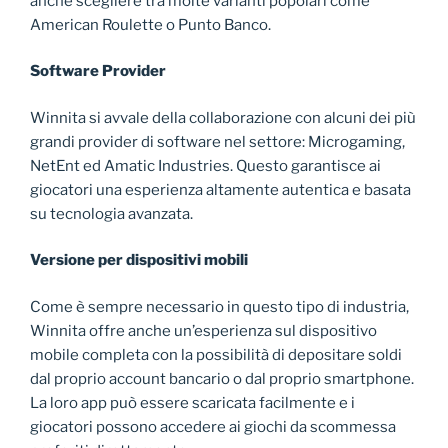
anche scegliere tra molte varianti popolari come
American Roulette o Punto Banco.
Software Provider
Winnita si avvale della collaborazione con alcuni dei più
grandi provider di software nel settore: Microgaming,
NetEnt ed Amatic Industries. Questo garantisce ai
giocatori una esperienza altamente autentica e basata
su tecnologia avanzata.
Versione per dispositivi mobili
Come è sempre necessario in questo tipo di industria,
Winnita offre anche un’esperienza sul dispositivo
mobile completa con la possibilità di depositare soldi
dal proprio account bancario o dal proprio smartphone.
La loro app può essere scaricata facilmente e i
giocatori possono accedere ai giochi da scommessa