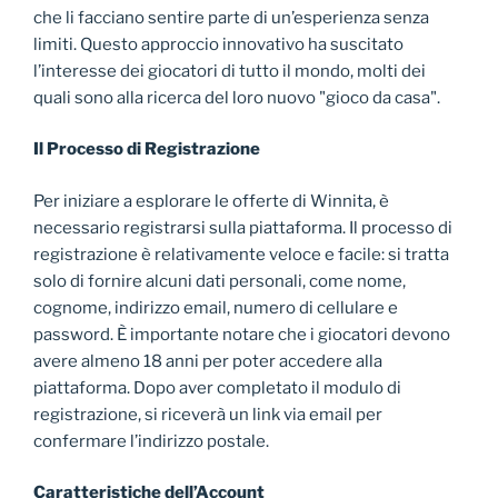
che li facciano sentire parte di un’esperienza senza
limiti. Questo approccio innovativo ha suscitato
l’interesse dei giocatori di tutto il mondo, molti dei
quali sono alla ricerca del loro nuovo "gioco da casa".
Il Processo di Registrazione
Per iniziare a esplorare le offerte di Winnita, è
necessario registrarsi sulla piattaforma. Il processo di
registrazione è relativamente veloce e facile: si tratta
solo di fornire alcuni dati personali, come nome,
cognome, indirizzo email, numero di cellulare e
password. È importante notare che i giocatori devono
avere almeno 18 anni per poter accedere alla
piattaforma. Dopo aver completato il modulo di
registrazione, si riceverà un link via email per
confermare l’indirizzo postale.
Caratteristiche dell’Account