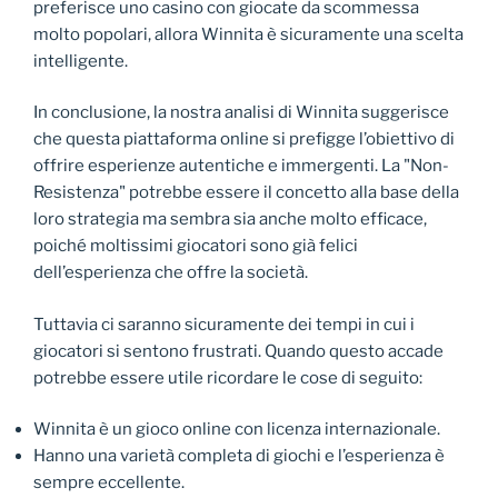
preferisce uno casino con giocate da scommessa
molto popolari, allora Winnita è sicuramente una scelta
intelligente.
In conclusione, la nostra analisi di Winnita suggerisce
che questa piattaforma online si prefigge l’obiettivo di
offrire esperienze autentiche e immergenti. La "Non-
Resistenza" potrebbe essere il concetto alla base della
loro strategia ma sembra sia anche molto efficace,
poiché moltissimi giocatori sono già felici
dell’esperienza che offre la società.
Tuttavia ci saranno sicuramente dei tempi in cui i
giocatori si sentono frustrati. Quando questo accade
potrebbe essere utile ricordare le cose di seguito:
Winnita è un gioco online con licenza internazionale.
Hanno una varietà completa di giochi e l’esperienza è
sempre eccellente.