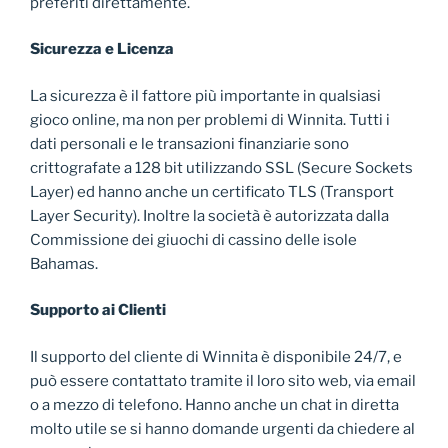
preferiti direttamente.
Sicurezza e Licenza
La sicurezza è il fattore più importante in qualsiasi
gioco online, ma non per problemi di Winnita. Tutti i
dati personali e le transazioni finanziarie sono
crittografate a 128 bit utilizzando SSL (Secure Sockets
Layer) ed hanno anche un certificato TLS (Transport
Layer Security). Inoltre la società è autorizzata dalla
Commissione dei giuochi di cassino delle isole
Bahamas.
Supporto ai Clienti
Il supporto del cliente di Winnita è disponibile 24/7, e
può essere contattato tramite il loro sito web, via email
o a mezzo di telefono. Hanno anche un chat in diretta
molto utile se si hanno domande urgenti da chiedere al