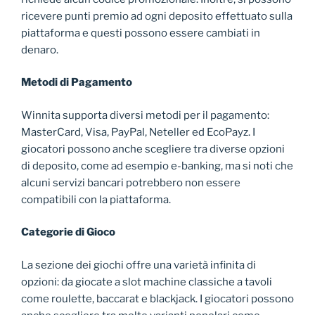
ricevere punti premio ad ogni deposito effettuato sulla
piattaforma e questi possono essere cambiati in
denaro.
Metodi di Pagamento
Winnita supporta diversi metodi per il pagamento:
MasterCard, Visa, PayPal, Neteller ed EcoPayz. I
giocatori possono anche scegliere tra diverse opzioni
di deposito, come ad esempio e-banking, ma si noti che
alcuni servizi bancari potrebbero non essere
compatibili con la piattaforma.
Categorie di Gioco
La sezione dei giochi offre una varietà infinita di
opzioni: da giocate a slot machine classiche a tavoli
come roulette, baccarat e blackjack. I giocatori possono