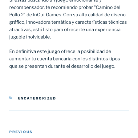
Si estás buscando un juego emocionante y
recompensador, te recomiendo probar "Camino del
Pollo 2" de InOut Games. Con su alta calidad de diseño
gráfico, innovadora temática y características técnicas
atractivas, está listo para ofrecerte una experiencia
jugable inolvidable.
En definitiva este juego ofrece la posibilidad de
aumentar tu cuenta bancaria con los distintos tipos
que se presentan durante el desarrollo del juego.
CATEGORIES
UNCATEGORIZED
Post
Previous
PREVIOUS
navigation