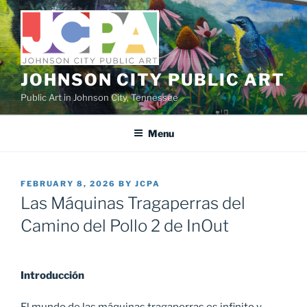
Skip
to
content
JOHNSON CITY PUBLIC ART
Public Art in Johnson City, Tennessee
Menu
POSTED
FEBRUARY 8, 2026
BY
JCPA
ON
Las Máquinas Tragaperras del
Camino del Pollo 2 de InOut
Introducción