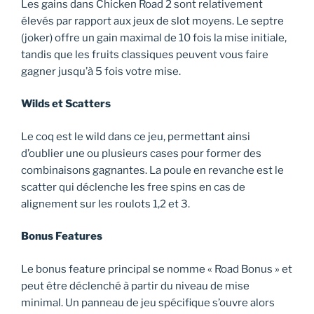
Les gains dans Chicken Road 2 sont relativement
élevés par rapport aux jeux de slot moyens. Le septre
(joker) offre un gain maximal de 10 fois la mise initiale,
tandis que les fruits classiques peuvent vous faire
gagner jusqu’à 5 fois votre mise.
Wilds et Scatters
Le coq est le wild dans ce jeu, permettant ainsi
d’oublier une ou plusieurs cases pour former des
combinaisons gagnantes. La poule en revanche est le
scatter qui déclenche les free spins en cas de
alignement sur les roulots 1,2 et 3.
Bonus Features
Le bonus feature principal se nomme « Road Bonus » et
peut être déclenché à partir du niveau de mise
minimal. Un panneau de jeu spécifique s’ouvre alors