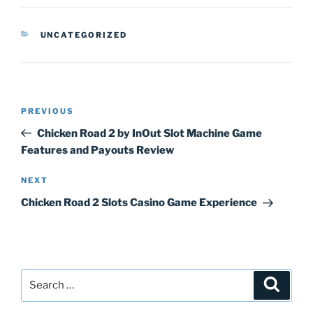
CATEGORIES
UNCATEGORIZED
Post
Previous
PREVIOUS
navigation
Post
Chicken Road 2 by InOut Slot Machine Game
Features and Payouts Review
Next
NEXT
Post
Chicken Road 2 Slots Casino Game Experience
Search
Search
for: