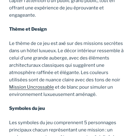
capter l’attention d’un public grand public, tout en
offrant une expérience de jeu éprouvante et
engageante.
Thème et Design
Le thème de ce jeu est axé sur des missions secrètes
dans un hôtel luxueux. Le décor intérieur ressemble à
celui d’une grande auberge, avec des éléments
architecturaux classiques qui suggèrent une
atmosphère raffinée et élégante. Les couleurs
utilisées sont de nuance claire avec des tons de noir
Mission Uncrossable
et de blanc pour simuler un
environnement luxueusement aménagé.
Symboles du jeu
Les symboles du jeu comprennent 5 personnages
principaux chacun représentant une mission : un