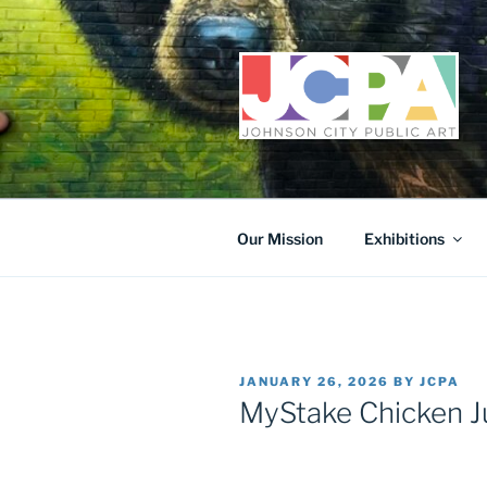
Skip
to
content
Our Mission
Exhibitions
POSTED
JANUARY 26, 2026
BY
JCPA
ON
MyStake Chicken 