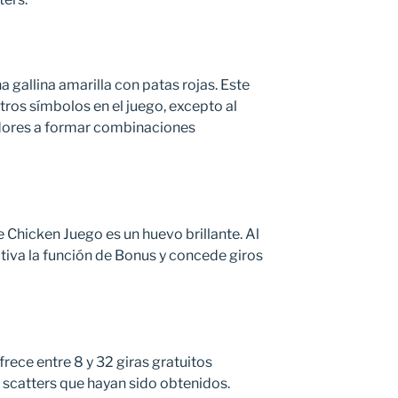
a gallina amarilla con patas rojas. Este
tros símbolos en el juego, excepto al
adores a formar combinaciones
 Chicken Juego es un huevo brillante. Al
ctiva la función de Bonus y concede giros
rece entre 8 y 32 giras gratuitos
 scatters que hayan sido obtenidos.