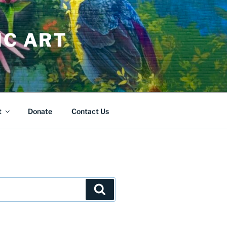
IC ART
t
Donate
Contact Us
Search