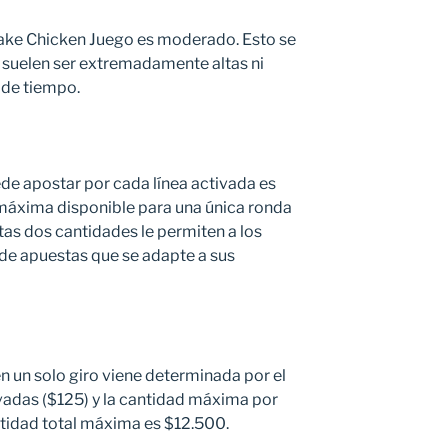
Stake Chicken Juego es moderado. Esto se
 suelen ser extremadamente altas ni
 de tiempo.
de apostar por cada línea activada es
 máxima disponible para una única ronda
tas dos cantidades le permiten a los
 de apuestas que se adapte a sus
 un solo giro viene determinada por el
adas ($125) y la cantidad máxima por
cantidad total máxima es $12.500.