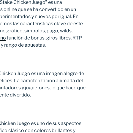
Stake Chicken Juego" es una
s online que se ha convertido en un
xperimentados y nuevos por igual. En
emos las características clave de este
ño gráfico, símbolos, pago, wilds,
ino
función de bonus, giros libres, RTP
d y rango de apuestas.
 Chicken Juego es una imagen alegre de
felices. La caracterización animada del
ntadores y juguetones, lo que hace que
ente divertido.
 Chicken Juego es uno de sus aspectos
co clásico con colores brillantes y