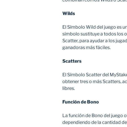
Wilds
El Símbolo Wild del juego es un
símbolo sustituye a todos los o
Scatter, para ayudar a los jug
ganadoras más fáciles.
Scatters
El Símbolo Scatter del MyStake
obtener tres o más Scatters, a
libres.
Función de Bono
La función de Bono del juego of
dependiendo de la cantidad de