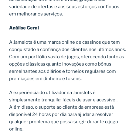
variedade de ofertas e aos seus esforços contínuos
em melhorar os serviços.
Análise Geral
A Jamslots é uma marca online de cassinos que tem
conquistado a confiança dos clientes nos últimos anos.
Com um portfólio vasto de jogos, oferecendo tanto as
opções clássicas quanto inovações como bónus
semelhantes aos diários e torneios regulares com
premiações em dinheiro e tokens.
A experiência do utilizador na Jamslots é
simplesmente tranquila: fáceis de usar e acessível.
Além disso, o suporte ao cliente da empresa está
disponível 24 horas por dia para ajudar a resolver
qualquer problema que possa surgir durante o jogo
online.