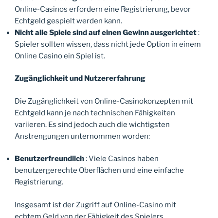
Online-Casinos erfordern eine Registrierung, bevor
Echtgeld gespielt werden kann.
Nicht alle Spiele sind auf einen Gewinn ausgerichtet
:
Spieler sollten wissen, dass nicht jede Option in einem
Online Casino ein Spiel ist.
Zugänglichkeit und Nutzererfahrung
Die Zugänglichkeit von Online-Casinokonzepten mit
Echtgeld kann je nach technischen Fähigkeiten
variieren. Es sind jedoch auch die wichtigsten
Anstrengungen unternommen worden:
Benutzerfreundlich
: Viele Casinos haben
benutzergerechte Oberflächen und eine einfache
Registrierung.
Insgesamt ist der Zugriff auf Online-Casino mit
echtem Geld von der Fähigkeit des Spielers,