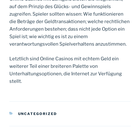
auf dem Prinzip des Glücks- und Gewinnspiels
zugreifen. Spieler sollten wissen: Wie funktionieren
die Beträge der Geldtransaktionen; welche rechtlichen
Anforderungen bestehen; dass nicht jede Option ein
Spiel ist; wie wichtig es ist zu einem
verantwortungsvollen Spielverhaltens anzustimmen.
Letztlich sind Online Casinos mit echtem Geld ein
weiterer Teil einer breiteren Palette von
Unterhaltungsoptionen, die Internet zur Verfügung
stellt.
CATEGORIES
UNCATEGORIZED