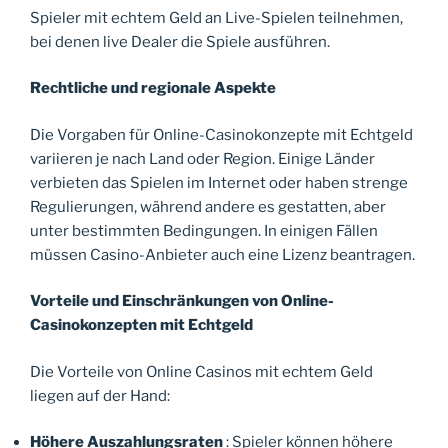
Spieler mit echtem Geld an Live-Spielen teilnehmen,
bei denen live Dealer die Spiele ausführen.
Rechtliche und regionale Aspekte
Die Vorgaben für Online-Casinokonzepte mit Echtgeld
variieren je nach Land oder Region. Einige Länder
verbieten das Spielen im Internet oder haben strenge
Regulierungen, während andere es gestatten, aber
unter bestimmten Bedingungen. In einigen Fällen
müssen Casino-Anbieter auch eine Lizenz beantragen.
Vorteile und Einschränkungen von Online-
Casinokonzepten mit Echtgeld
Die Vorteile von Online Casinos mit echtem Geld
liegen auf der Hand:
Höhere Auszahlungsraten
: Spieler können höhere