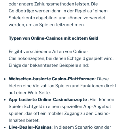
oder andere Zahlungsmethoden leisten. Die
Geldbeträge werden dann in der Regel auf einem
Spielerkonto abgebildet und können verwendet
werden, um an Spielen teilzunehmen.
Typen von Online-Casinos mit echtem Geld
Es gibt verschiedene Arten von Online-
Casinokonzepten, bei denen Echtgeld gespielt wird.
Einige der bekanntesten Beispiele sind:
Webseiten-basierte Casino-Plattformen
: Diese
bieten eine Vielzahl an Spielen und Funktionen direkt
auf einer Web-Seite.
App-basierte Online-Casinokonzepte
: Hier können
Spieler Echtgeld in einem speziellen App-Angebot
spielen, das oft ein mobiler Zugang zu den Casino-
Inhalten bietet.
Live-Dealer-Kasinos
: In diesem Szenario kann der