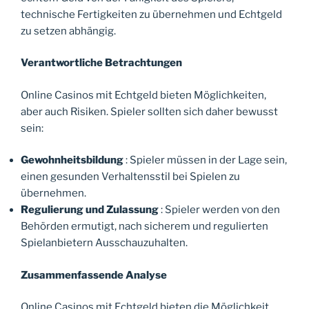
technische Fertigkeiten zu übernehmen und Echtgeld
zu setzen abhängig.
Verantwortliche Betrachtungen
Online Casinos mit Echtgeld bieten Möglichkeiten,
aber auch Risiken. Spieler sollten sich daher bewusst
sein:
Gewohnheitsbildung
: Spieler müssen in der Lage sein,
einen gesunden Verhaltensstil bei Spielen zu
übernehmen.
Regulierung und Zulassung
: Spieler werden von den
Behörden ermutigt, nach sicherem und regulierten
Spielanbietern Ausschauzuhalten.
Zusammenfassende Analyse
Online Casinos mit Echtgeld bieten die Möglichkeit,