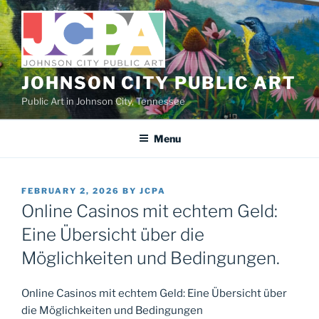
Skip
to
content
JOHNSON CITY PUBLIC ART
Public Art in Johnson City, Tennessee
Menu
POSTED
FEBRUARY 2, 2026
BY
JCPA
ON
Online Casinos mit echtem Geld:
Eine Übersicht über die
Möglichkeiten und Bedingungen.
Online Casinos mit echtem Geld: Eine Übersicht über
die Möglichkeiten und Bedingungen