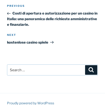
Post
Previous
PREVIOUS
navigation
Post
Costi di apertura e autorizzazione per un casino in
Italia: una panoramica delle richieste amministrative
e finanziarie.
Next
NEXT
Post
kostenlose casino spiele
Search
Search
for:
Proudly powered by WordPress