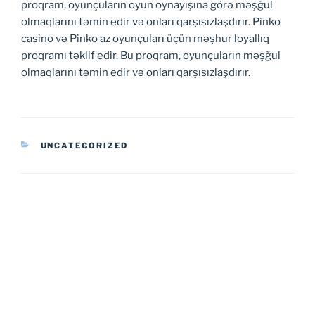
proqram, oyunçuların oyun oynayışına görə məşğul
olmaqlarını təmin edir və onları qarşısızlaşdırır. Pinko
casino və Pinko az oyunçuları üçün məşhur loyallıq
proqramı təklif edir. Bu proqram, oyunçuların məşğul
olmaqlarını təmin edir və onları qarşısızlaşdırır.
CATEGORIES
UNCATEGORIZED