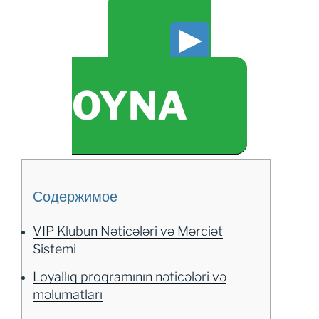
OYNA
Содержимое
VIP Klubun Nəticələri və Mərciət
Sistemi
Loyallıq proqramının nəticələri və
məlumatları