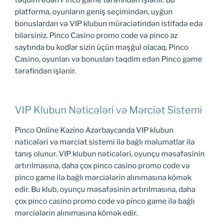
təqdim edən Pinco game tərəfindən işlənir. Bu
platforma, oyunların geniş seçimindən, uyğun
bonuslardan və VIP klubun müraciətindən istifadə edə
bilərsiniz. Pinco Casino promo code və pinco az
saytında bu kodlar sizin üçün məşğul olacaq. Pinco
Casino, oyunları və bonusları təqdim edən Pinco game
tərəfindən işlənir.
VIP Klubun Nəticələri və Mərciət Sistemi
Pinco Online Kazino Azərbaycanda VIP klubun
nəticələri və mərciət sistemi ilə bağlı məlumatlar ilə
tanış olunur. VIP klubun nəticələri, oyunçu məsafəsinin
artırılmasına, daha çox pinco casino promo code və
pinco game ilə bağlı mərciələrin alınımasına kömək
edir. Bu klub, oyunçu məsafəsinin artırılmasına, daha
çox pinco casino promo code və pinco game ilə bağlı
mərciələrin alınımasına kömək edir.