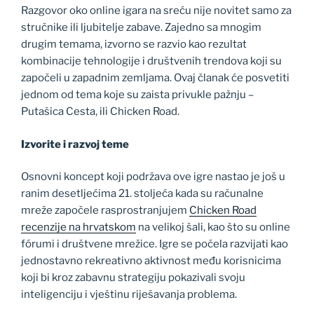
Razgovor oko online igara na sreću nije novitet samo za
stručnike ili ljubitelje zabave. Zajedno sa mnogim
drugim temama, izvorno se razvio kao rezultat
kombinacije tehnologije i društvenih trendova koji su
započeli u zapadnim zemljama. Ovaj članak će posvetiti
jednom od tema koje su zaista privukle pažnju –
Putašica Cesta, ili Chicken Road.
Izvorite i razvoj teme
Osnovni koncept koji podržava ove igre nastao je još u
ranim desetljećima 21. stoljeća kada su računalne
mreže započele rasprostranjujem
Chicken Road
recenzije na hrvatskom
na velikoj šali, kao što su online
fórumi i društvene mrežice. Igre se počela razvijati kao
jednostavno rekreativno aktivnost među korisnicima
koji bi kroz zabavnu strategiju pokazivali svoju
inteligenciju i vještinu riješavanja problema.