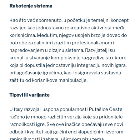
Rabotenje sistema
Kao što već spomenuto, u početku je temeljni koncept
razvijen kao jednostavno rekreativno aktivnost među
korisnicima. Međutim, njegov uspjeh brzo je doveo do
potrebe za daljnjim izrazitim profesionalizmom i
napredovanjem u dizajnu sistema. Razvijatelji su
krenuli u stvaranje kompleksnije razgradive strukture
koja bi dopustila jednostavniju integraciju novih igara,
prilagođavanje igračima, kao i osiguravala sustavnu
zaštitu od korisnikove manipulacije.
Tipovi ili varijante
U tоку razvoja i uspona popularnosti Putašice Ceste
rađeno je mnogo različitih verzija koje su pridonijele
raznolikosti igre. Sve ove inačice obećavaju sve novi
odbojni kvalitet koji ga čini enciklopedičnim izvorom
zanimljivnosti i zabave u širokom nizu tema.