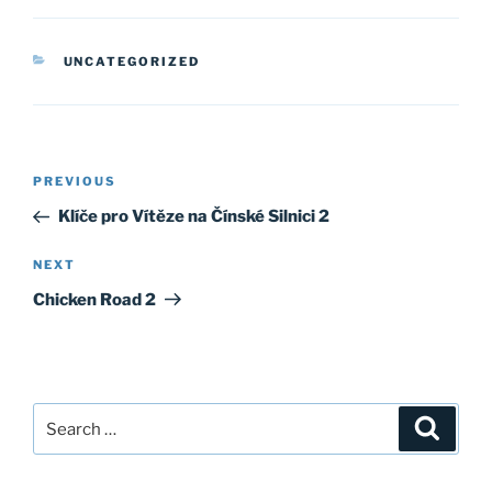
CATEGORIES
UNCATEGORIZED
Post
Previous
PREVIOUS
navigation
Post
Klíče pro Vítěze na Čínské Silnici 2
Next
NEXT
Post
Chicken Road 2
Search
Search
for: