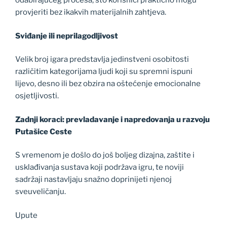
odabirajučeg procesa, što korisnici praktično mogu
provjeriti bez ikakvih materijalnih zahtjeva.
Sviđanje ili neprilagodljivost
Velik broj igara predstavlja jedinstveni osobitosti
različitim kategorijama ljudi koji su spremni ispuni
lijevo, desno ili bez obzira na oštećenje emocionalne
osjetljivosti.
Zadnji koraci: prevladavanje i napredovanja u razvoju
Putašice Ceste
S vremenom je došlo do još boljeg dizajna, zaštite i
usklađivanja sustava koji podržava igru, te noviji
sadržaji nastavljaju snažno doprinijeti njenoj
sveuveličanju.
Upute