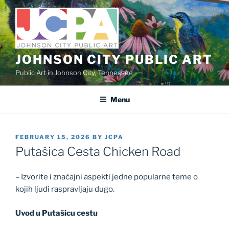
Skip
to
content
JOHNSON CITY PUBLIC ART
Public Art in Johnson City, Tennessee
Menu
POSTED
FEBRUARY 15, 2026
BY
JCPA
ON
Putašica Cesta Chicken Road
– Izvorite i značajni aspekti jedne popularne teme o
kojih ljudi raspravljaju dugo.
Uvod u Putašicu cestu