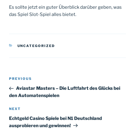
Es sollte jetzt ein guter Überblick darüber geben, was
das Spiel Slot-Spiel alles bietet.
CATEGORIES
UNCATEGORIZED
Post
Previous
PREVIOUS
navigation
Post
Aviastar Masters – Die Luftfahrt des Glücks bei
den Automatenspielen
Next
NEXT
Post
Echtgeld Casino Spiele bei N1 Deutschland
ausprobieren und gewinnen!