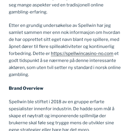
seg mange aspekter ved en tradisjonell online
gambling-erfaring.
Etter en grundig undersøkelse av Spellwin har jeg
samlet sammen mer enn nok informasjon om hvordan
de har opprettet sitt eget navn blant nye spillere, med
åpnet dører til flere spilleaktiviteter og kontinuerlig
forbedring. Dette er
https://spellwincasino-no.com
et
godt tidspunkt å se nærmere på denne interessante
aktøren, som uten tvil setter ny standard i norsk online
gambling.
Brand Overview
Spellwin ble stiftet i 2018 av en gruppe erfarte
spesialister innenfor industrin. De hadde som mål å
skape et nøytralt og imponerende spillmiljø der
brukerne skal føle seg trygge mens de utvikler sine
egne strategier eller bare har det moro.