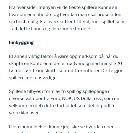
Fra hver side i menyen vil de fleste spillere kunne se
hva som er innholdet og hvordan man skal bruke tiden
sin best mulig. Fra overskrifter til detaljene i spillet selv
– alt dette finnes og flere andre fordele.
Innbygging
Et annen viktig faktor å være oppmerksom på, når du
skapte en konto er at det er nødvendig med minst $20
før det første innskutt i kontodifferentierer. Dette gjør
spillere mer ansvarlige.
Spillene tilbyes i form av fri spill og spillepenge i
diverse valutaer fra Euro, NOK, US Dollar osv., som en
velkommen del i dette forholdet som det er godt å
være klar over.
I flere anmeldelser kunne jeg ikke se hvordan noen