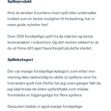
Spilleprodukt
Hvis du ønsker å vurdere noen spill eller undersøke
hvilket som er beste mulighet til forbedring, har vi
noen gode nyheter her!
Over 500 forskjellige spill fra de største og beste
leverandører i industrien. Og det nesten sikkert er at
du vil finne ditt eget favoritsspill på dette stedet.
Spillekategori
Der var mange forskjellige kategori, som etter min
mening ikke nødvendigvis skilte ut spillene sine fra
hverandre godt nok. Dette har jeg noen ganger følt da
jeg skal bruke de eldre spilletiltakk som måske
fremdeles er tilgjengelige for flere spillere.
Dessuten hadde vi også mange forskjellige