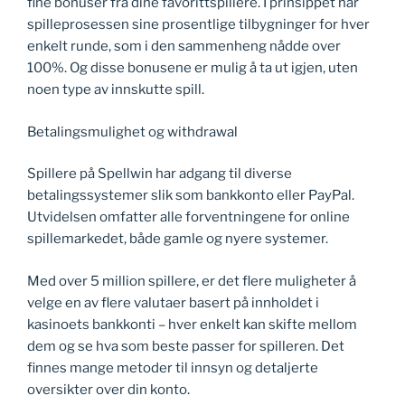
fine bonuser fra dine favorittspillere. I prinsippet har
spilleprosessen sine prosentlige tilbygninger for hver
enkelt runde, som i den sammenheng nådde over
100%. Og disse bonusene er mulig å ta ut igjen, uten
noen type av innskutte spill.
Betalingsmulighet og withdrawal
Spillere på Spellwin har adgang til diverse
betalingssystemer slik som bankkonto eller PayPal.
Utvidelsen omfatter alle forventningene for online
spillemarkedet, både gamle og nyere systemer.
Med over 5 million spillere, er det flere muligheter å
velge en av flere valutaer basert på innholdet i
kasinoets bankkonti – hver enkelt kan skifte mellom
dem og se hva som beste passer for spilleren. Det
finnes mange metoder til innsyn og detaljerte
oversikter over din konto.