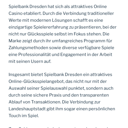
Spielbank Dresden hat sich als attraktives Online
Casino etabliert. Durch die Verbindung traditioneller
Werte mit modernen Lösungen schafft es eine
einzigartige Spielererfahrung zu präsentieren, bei der
nicht nur Glücksspiele selbst im Fokus stehen. Die
Marke zeigt durch ihr umfangreiches Programm für
Zahlungsmethoden sowie diverse verfügbare Spiele
eine Professionalität und Engagement in der Arbeit
mit seinen Usern auf.
Insgesamt bietet Spielbank Dresden ein attraktives
Online-Glücksspielangebot, das nicht nur mit der
Auswahl seiner Spielauswahl punktet, sondern auch
durch seine sichere Praxis und den transparenten
Ablauf von Transaktionen. Die Verbindung zur
Landeshauptstadt gibt ihm sogar einen persönlichen
Touch im Spiel.