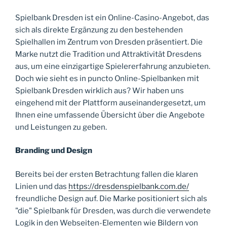
Spielbank Dresden ist ein Online-Casino-Angebot, das
sich als direkte Ergänzung zu den bestehenden
Spielhallen im Zentrum von Dresden präsentiert. Die
Marke nutzt die Tradition und Attraktivität Dresdens
aus, um eine einzigartige Spielererfahrung anzubieten.
Doch wie sieht es in puncto Online-Spielbanken mit
Spielbank Dresden wirklich aus? Wir haben uns
eingehend mit der Plattform auseinandergesetzt, um
Ihnen eine umfassende Übersicht über die Angebote
und Leistungen zu geben.
Branding und Design
Bereits bei der ersten Betrachtung fallen die klaren
Linien und das
https://dresdenspielbank.com.de/
freundliche Design auf. Die Marke positioniert sich als
"die" Spielbank für Dresden, was durch die verwendete
Logik in den Webseiten-Elementen wie Bildern von