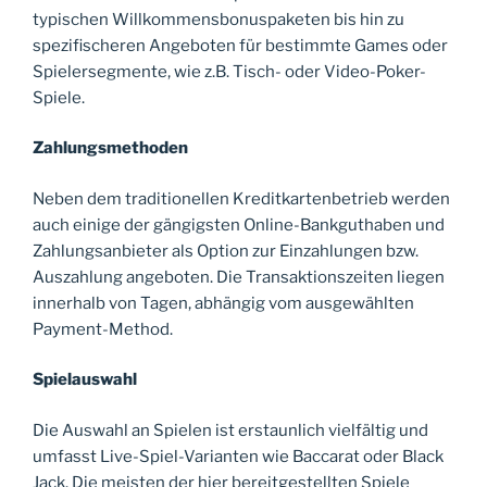
typischen Willkommensbonuspaketen bis hin zu
spezifischeren Angeboten für bestimmte Games oder
Spielersegmente, wie z.B. Tisch- oder Video-Poker-
Spiele.
Zahlungsmethoden
Neben dem traditionellen Kreditkartenbetrieb werden
auch einige der gängigsten Online-Bankguthaben und
Zahlungsanbieter als Option zur Einzahlungen bzw.
Auszahlung angeboten. Die Transaktionszeiten liegen
innerhalb von Tagen, abhängig vom ausgewählten
Payment-Method.
Spielauswahl
Die Auswahl an Spielen ist erstaunlich vielfältig und
umfasst Live-Spiel-Varianten wie Baccarat oder Black
Jack. Die meisten der hier bereitgestellten Spiele