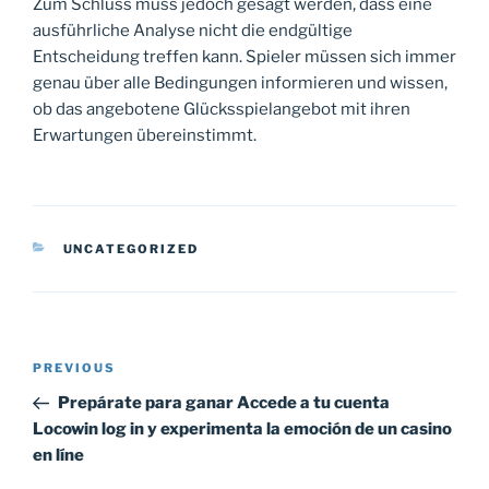
Zum Schluss muss jedoch gesagt werden, dass eine
ausführliche Analyse nicht die endgültige
Entscheidung treffen kann. Spieler müssen sich immer
genau über alle Bedingungen informieren und wissen,
ob das angebotene Glücksspielangebot mit ihren
Erwartungen übereinstimmt.
CATEGORIES
UNCATEGORIZED
Post
Previous
PREVIOUS
navigation
Post
Prepárate para ganar Accede a tu cuenta
Locowin log in y experimenta la emoción de un casino
en líne