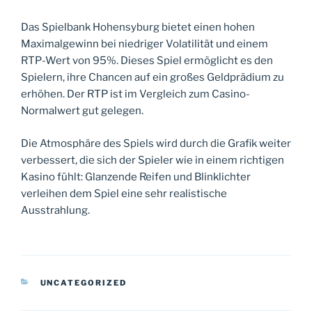
Das Spielbank Hohensyburg bietet einen hohen
Maximalgewinn bei niedriger Volatilität und einem
RTP-Wert von 95%. Dieses Spiel ermöglicht es den
Spielern, ihre Chancen auf ein großes Geldprädium zu
erhöhen. Der RTP ist im Vergleich zum Casino-
Normalwert gut gelegen.
Die Atmosphäre des Spiels wird durch die Grafik weiter
verbessert, die sich der Spieler wie in einem richtigen
Kasino fühlt: Glanzende Reifen und Blinklichter
verleihen dem Spiel eine sehr realistische
Ausstrahlung.
CATEGORIES
UNCATEGORIZED