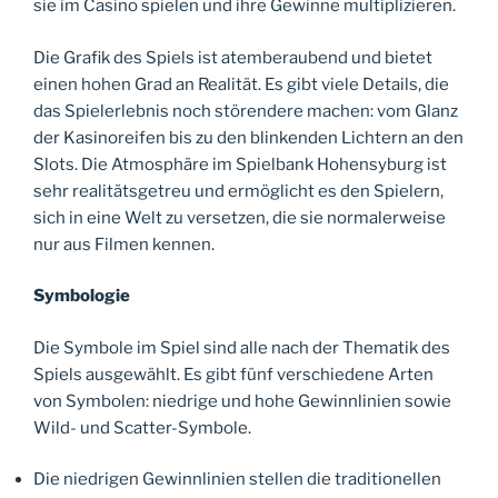
sie im Casino spielen und ihre Gewinne multiplizieren.
Die Grafik des Spiels ist atemberaubend und bietet
einen hohen Grad an Realität. Es gibt viele Details, die
das Spielerlebnis noch störendere machen: vom Glanz
der Kasinoreifen bis zu den blinkenden Lichtern an den
Slots. Die Atmosphäre im Spielbank Hohensyburg ist
sehr realitätsgetreu und ermöglicht es den Spielern,
sich in eine Welt zu versetzen, die sie normalerweise
nur aus Filmen kennen.
Symbologie
Die Symbole im Spiel sind alle nach der Thematik des
Spiels ausgewählt. Es gibt fünf verschiedene Arten
von Symbolen: niedrige und hohe Gewinnlinien sowie
Wild- und Scatter-Symbole.
Die niedrigen Gewinnlinien stellen die traditionellen