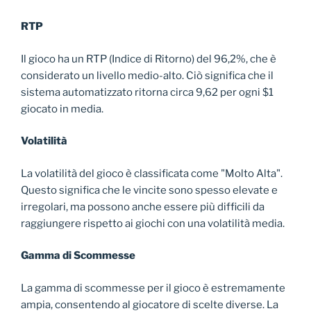
RTP
Il gioco ha un RTP (Indice di Ritorno) del 96,2%, che è
considerato un livello medio-alto. Ciò significa che il
sistema automatizzato ritorna circa 9,62 per ogni $1
giocato in media.
Volatilità
La volatilità del gioco è classificata come "Molto Alta".
Questo significa che le vincite sono spesso elevate e
irregolari, ma possono anche essere più difficili da
raggiungere rispetto ai giochi con una volatilità media.
Gamma di Scommesse
La gamma di scommesse per il gioco è estremamente
ampia, consentendo al giocatore di scelte diverse. La