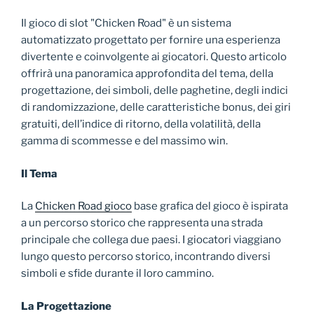
Il gioco di slot "Chicken Road" è un sistema
automatizzato progettato per fornire una esperienza
divertente e coinvolgente ai giocatori. Questo articolo
offrirà una panoramica approfondita del tema, della
progettazione, dei simboli, delle paghetine, degli indici
di randomizzazione, delle caratteristiche bonus, dei giri
gratuiti, dell’indice di ritorno, della volatilità, della
gamma di scommesse e del massimo win.
Il Tema
La
Chicken Road gioco
base grafica del gioco è ispirata
a un percorso storico che rappresenta una strada
principale che collega due paesi. I giocatori viaggiano
lungo questo percorso storico, incontrando diversi
simboli e sfide durante il loro cammino.
La Progettazione