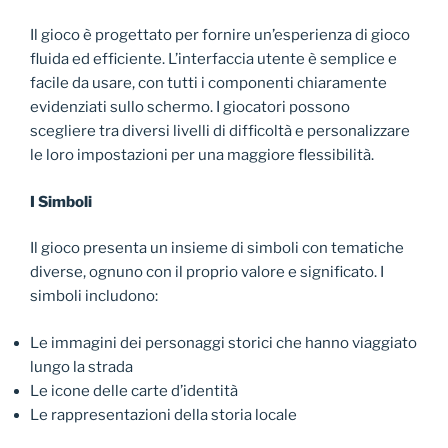
Il gioco è progettato per fornire un’esperienza di gioco
fluida ed efficiente. L’interfaccia utente è semplice e
facile da usare, con tutti i componenti chiaramente
evidenziati sullo schermo. I giocatori possono
scegliere tra diversi livelli di difficoltà e personalizzare
le loro impostazioni per una maggiore flessibilità.
I Simboli
Il gioco presenta un insieme di simboli con tematiche
diverse, ognuno con il proprio valore e significato. I
simboli includono:
Le immagini dei personaggi storici che hanno viaggiato
lungo la strada
Le icone delle carte d’identità
Le rappresentazioni della storia locale