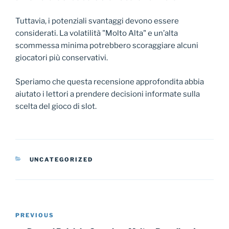
Tuttavia, i potenziali svantaggi devono essere
considerati. La volatilità "Molto Alta" e un’alta
scommessa minima potrebbero scoraggiare alcuni
giocatori più conservativi.
Speriamo che questa recensione approfondita abbia
aiutato i lettori a prendere decisioni informate sulla
scelta del gioco di slot.
CATEGORIES
UNCATEGORIZED
Post
Previous
PREVIOUS
navigation
Post