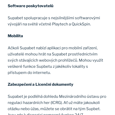
Software poskytovatelů
Supabet spolupracuje s nejsilnějšími softwarovými
vývojáři na světě včetně Playtech a QuickSpin.
Mobilita
Ačkoli Supabet nabízí aplikaci pro mobilní zařízení,
uživatelé mohou hrát na Supabet prostřednictvím
svých stávajících webových prohlížečů. Mohou využít
veškeré funkce Supbetu z jakékoliv lokality s
přístupem do internetu.
Zabezpečení a Licenční dokumenty
Supabet je podléhá dohledu Mezinárodního ústavu pro
regulaci hazardních her (ICRG). Ať už máte jakoukoli
otázku nebo úžas, můžete se obrátit na tým Supbet.
Jsou zde k dispozici pomocné funkce 24/7.