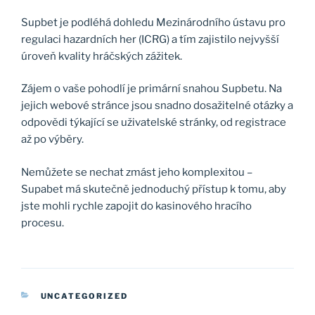
Supbet je podléhá dohledu Mezinárodního ústavu pro
regulaci hazardních her (ICRG) a tím zajistilo nejvyšší
úroveň kvality hráčských zážitek.
Zájem o vaše pohodlí je primární snahou Supbetu. Na
jejich webové stránce jsou snadno dosažitelné otázky a
odpovědi týkající se uživatelské stránky, od registrace
až po výběry.
Nemůžete se nechat zmást jeho komplexitou –
Supabet má skutečně jednoduchý přístup k tomu, aby
jste mohli rychle zapojit do kasinového hracího
procesu.
CATEGORIES
UNCATEGORIZED