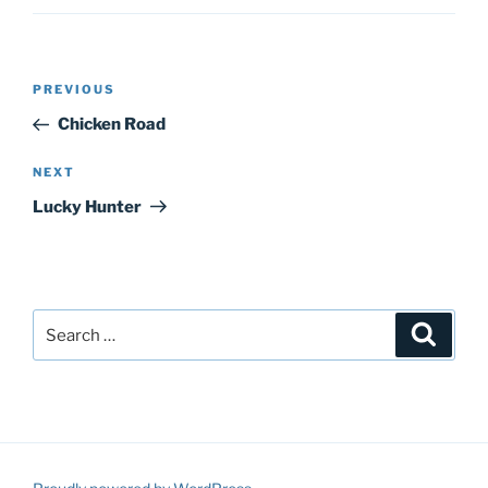
Post
Previous
PREVIOUS
navigation
Post
Chicken Road
Next
NEXT
Post
Lucky Hunter
Search
Search
for: