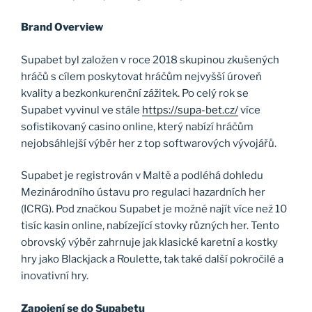
Brand Overview
Supabet byl založen v roce 2018 skupinou zkušených
hráčů s cílem poskytovat hráčům nejvyšší úroveň
kvality a bezkonkurenční zážitek. Po celý rok se
Supabet vyvinul ve stále
https://supa-bet.cz/
více
sofistikovaný casino online, který nabízí hráčům
nejobsáhlejší výběr her z top softwarových vývojářů.
Supabet je registrován v Maltě a podléhá dohledu
Mezinárodního ústavu pro regulaci hazardních her
(ICRG). Pod značkou Supabet je možné najít více než 10
tisíc kasin online, nabízející stovky různých her. Tento
obrovský výběr zahrnuje jak klasické karetní a kostky
hry jako Blackjack a Roulette, tak také další pokročilé a
inovativní hry.
Zapojení se do Supabetu