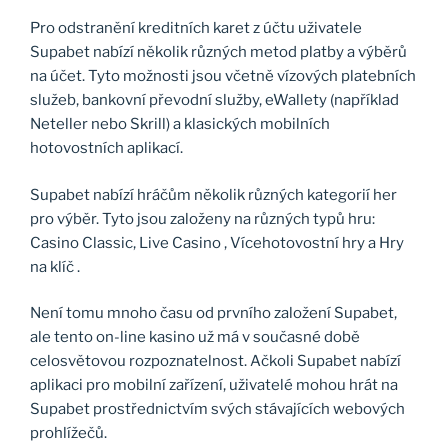
Pro odstranění kreditních karet z účtu uživatele
Supabet nabízí několik různých metod platby a výběrů
na účet. Tyto možnosti jsou včetně vízových platebních
služeb, bankovní převodní služby, eWallety (například
Neteller nebo Skrill) a klasických mobilních
hotovostních aplikací.
Supabet nabízí hráčům několik různých kategorií her
pro výběr. Tyto jsou založeny na různých typů hru:
Casino Classic, Live Casino , Vícehotovostní hry a Hry
na klíč .
Není tomu mnoho času od prvního založení Supabet,
ale tento on-line kasino už má v současné době
celosvětovou rozpoznatelnost. Ačkoli Supabet nabízí
aplikaci pro mobilní zařízení, uživatelé mohou hrát na
Supabet prostřednictvím svých stávajících webových
prohlížečů.