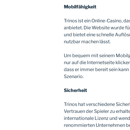
Mobilfähigkeit
Trinos ist ein Online-Casino, d
anbietet. Die Website wurde f
und bietet eine schnelle Auflö
nutzbar machen lässt.
Um bequem mit seinem Mobilger
nur auf die Internetseite klicke
dass er immer bereit sein kann 
Szenario.
Sicherheit
Trinos hat verschiedene Siche
Vertrauen der Spieler zu erhalt
internationale Lizenz und wende
renommierten Unternehmen be