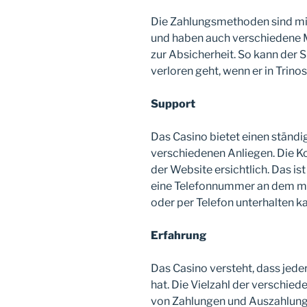
Die Zahlungsmethoden sind mit
und haben auch verschiedene 
zur Absicherheit. So kann der S
verloren geht, wenn er in Trinos 
Support
Das Casino bietet einen ständig
verschiedenen Anliegen. Die K
der Website ersichtlich. Das ist
eine Telefonnummer an dem ma
oder per Telefon unterhalten k
Erfahrung
Das Casino versteht, dass jede
hat. Die Vielzahl der verschie
von Zahlungen und Auszahlunge