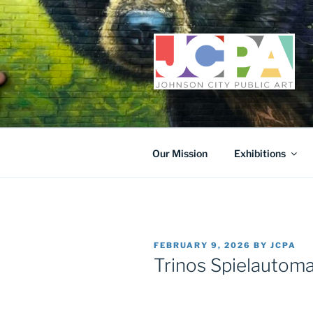
Skip
to
content
Our Mission
Exhibitions
POSTED
FEBRUARY 9, 2026
BY
JCPA
ON
Trinos Spielautoma