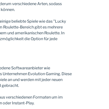
ederum verschiedene Arten, sodass
n können.
einige beliebte Spiele wie das "Lucky
m Roulette-Bereich gibt es mehrere
em und amerikanischen Roulette. In
tzmöglichkeit die Option für jede
iedene Softwareanbieter wie
s Unternehmen Evolution Gaming. Diese
iele an und werden mit jeder neuen
d gebracht.
 aus verschiedenen Formaten um im
n oder Instant-Play.