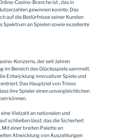
nline-Casino-Branche ist , das in
n Nutzerzahlen gewinnen konnte. Das
ch auf die Bedürfnisse seiner Kunden
tes Spektrum an Spielen sowie exzellente
Casino-Konzerns, der seit Jahren
g im Bereich des Glücksspiels sammelt.
ie Entwicklung innovativer Spiele und
entriert. Das Hauptziel von Trinos
dass ihre Spieler einen unvergleichlichen
aben können.
ine Vielzahl an nationalen und
auf schließen lässt, das die Sicherheit
 Mit einer breiten Palette an
ellen Abwicklung von Auszahlungen