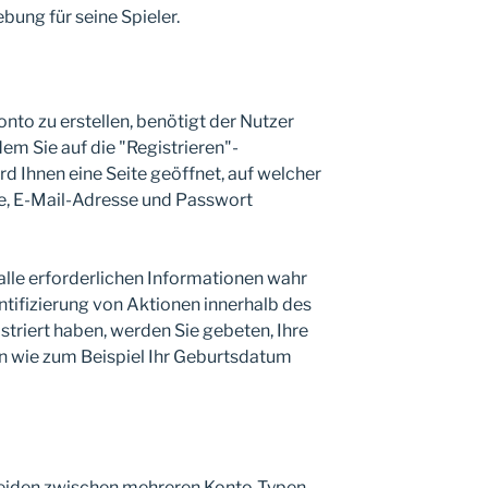
bung für seine Spieler.
nto zu erstellen, benötigt der Nutzer
em Sie auf die "Registrieren"-
rd Ihnen eine Seite geöffnet, auf welcher
e, E-Mail-Adresse und Passwort
 alle erforderlichen Informationen wahr
dentifizierung von Aktionen innerhalb des
striert haben, werden Sie gebeten, Ihre
n wie zum Beispiel Ihr Geburtsdatum
heiden zwischen mehreren Konto-Typen,