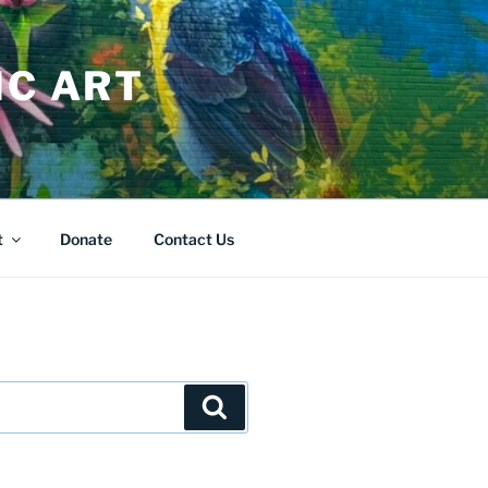
IC ART
t
Donate
Contact Us
Search