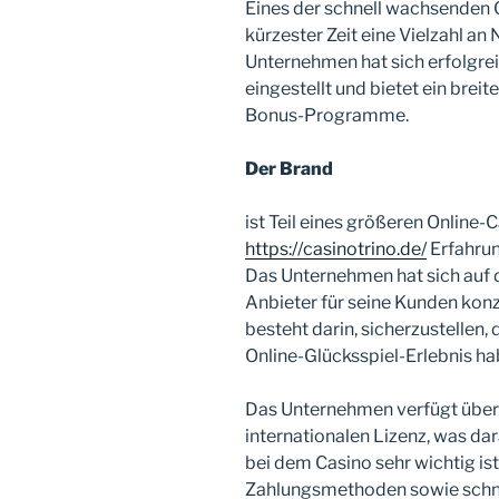
Eines der schnell wachsenden O
kürzester Zeit eine Vielzahl a
Unternehmen hat sich erfolgrei
eingestellt und bietet ein brei
Bonus-Programme.
Der Brand
ist Teil eines größeren Online-
https://casinotrino.de/
Erfahrun
Das Unternehmen hat sich auf d
Anbieter für seine Kunden konz
besteht darin, sicherzustellen, 
Online-Glücksspiel-Erlebnis h
Das Unternehmen verfügt über e
internationalen Lizenz, was dar
bei dem Casino sehr wichtig ist.
Zahlungsmethoden sowie schn