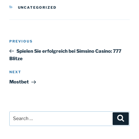
CATEGORIES
UNCATEGORIZED
Post
Previous
PREVIOUS
navigation
Post
Spielen Sie erfolgreich bei Simsino Casino: 777
Blitze
Next
NEXT
Post
Mostbet
Search
Search
for: