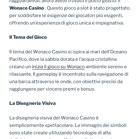
ragguardevoli, allora avete trovato il posto giusto: il
Wonaco Casino
. Questo gioco a slot è stato progettato
per soddisfare le esigenze dei giocatori più esigenti,
offrendo un’esperienza di gioco unica e impegnativa.
Il Tema del Gioco
Il tema del Wonaco Casino si ispira ai mari dell’Oceano
Pacifico, dove la sabbia dorata e l’acqua cristallina
creano un
inizia il gioco su Wonaco
ambiente sereno e
rilassante. Il gameplay è incentrato sulla navigazione di
una barca attraverso le onde, con obiettivi precisi da
raggiungere per vincere premi e bonus.
La Disegneria Visiva
La disegneria visiva del Wonaco Casino è
semplicemente spettacolare. Le immagini dei simboli
sono state create utilizzando tecnologie di alta