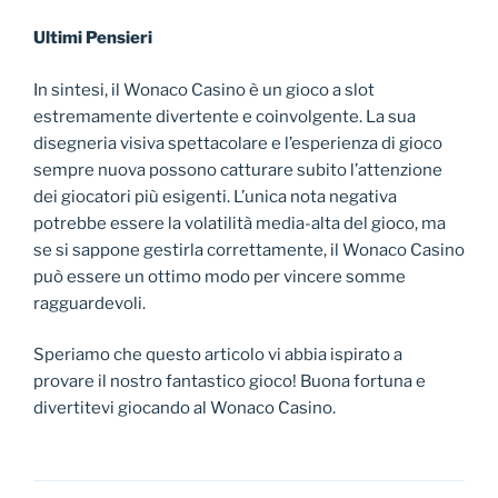
Ultimi Pensieri
In sintesi, il Wonaco Casino è un gioco a slot
estremamente divertente e coinvolgente. La sua
disegneria visiva spettacolare e l’esperienza di gioco
sempre nuova possono catturare subito l’attenzione
dei giocatori più esigenti. L’unica nota negativa
potrebbe essere la volatilità media-alta del gioco, ma
se si sappone gestirla correttamente, il Wonaco Casino
può essere un ottimo modo per vincere somme
ragguardevoli.
Speriamo che questo articolo vi abbia ispirato a
provare il nostro fantastico gioco! Buona fortuna e
divertitevi giocando al Wonaco Casino.